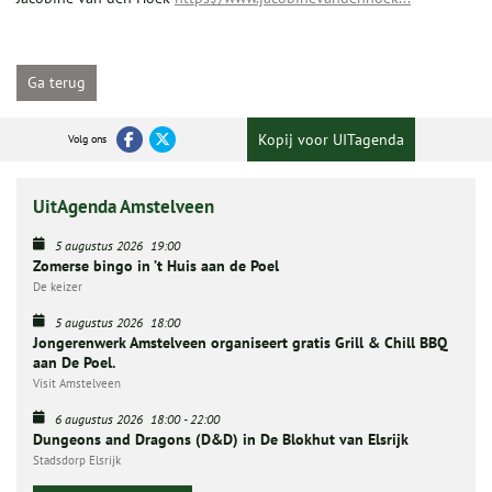
Ga terug
Kopij voor UITagenda
Volg ons
UitAgenda Amstelveen
5 augustus 2026
19:00
Zomerse bingo in ’t Huis aan de Poel
De keizer
5 augustus 2026
18:00
Jongerenwerk Amstelveen organiseert gratis Grill & Chill BBQ
aan De Poel.
Visit Amstelveen
6 augustus 2026
18:00
-
22:00
Dungeons and Dragons (D&D) in De Blokhut van Elsrijk
Stadsdorp Elsrijk