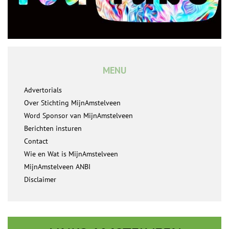
MENU
Advertorials
Over Stichting MijnAmstelveen
Word Sponsor van MijnAmstelveen
Berichten insturen
Contact
Wie en Wat is MijnAmstelveen
MijnAmstelveen ANBI
Disclaimer