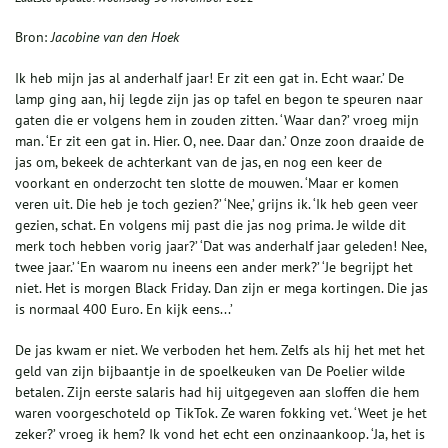
Bron:
Jacobine van den Hoek
Ik heb mijn jas al anderhalf jaar! Er zit een gat in. Echt waar.’ De
lamp ging aan, hij legde zijn jas op tafel en begon te speuren naar
gaten die er volgens hem in zouden zitten. ‘Waar dan?’ vroeg mijn
man. ‘Er zit een gat in. Hier. O, nee. Daar dan.’ Onze zoon draaide de
jas om, bekeek de achterkant van de jas, en nog een keer de
voorkant en onderzocht ten slotte de mouwen. ‘Maar er komen
veren uit. Die heb je toch gezien?’ ‘Nee,’ grijns ik. ‘Ik heb geen veer
gezien, schat. En volgens mij past die jas nog prima. Je wilde dit
merk toch hebben vorig jaar?’ ‘Dat was anderhalf jaar geleden! Nee,
twee jaar.’ ‘En waarom nu ineens een ander merk?’ ‘Je begrijpt het
niet. Het is morgen Black Friday. Dan zijn er mega kortingen. Die jas
is normaal 400 Euro. En kijk eens...’
De jas kwam er niet. We verboden het hem. Zelfs als hij het met het
geld van zijn bijbaantje in de spoelkeuken van De Poelier wilde
betalen. Zijn eerste salaris had hij uitgegeven aan sloffen die hem
waren voorgeschoteld op TikTok. Ze waren fokking vet. ‘Weet je het
zeker?’ vroeg ik hem? Ik vond het echt een onzinaankoop. ‘Ja, het is