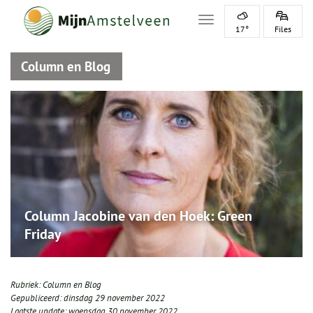
Toggle navigation
17°
Files
Column en Blog
Column Jacobine van den Hoek: Green
Friday
Rubriek:
Column en Blog
Gepubliceerd:
dinsdag 29 november 2022
Laatste update:
woensdag 30 november 2022