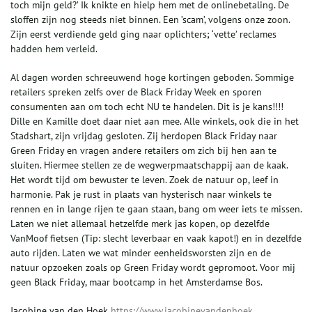
toch mijn geld?’ Ik knikte en hielp hem met de onlinebetaling. De
sloffen zijn nog steeds niet binnen. Een ’scam’, volgens onze zoon.
Zijn eerst verdiende geld ging naar oplichters; ‘vette’ reclames
hadden hem verleid.
Al dagen worden schreeuwend hoge kortingen geboden. Sommige
retailers spreken zelfs over de Black Friday Week en sporen
consumenten aan om toch echt NU te handelen. Dit is je kans!!!!
Dille en Kamille doet daar niet aan mee. Alle winkels, ook die in het
Stadshart, zijn vrijdag gesloten. Zij herdopen Black Friday naar
Green Friday en vragen andere retailers om zich bij hen aan te
sluiten. Hiermee stellen ze de wegwerpmaatschappij aan de kaak.
Het wordt tijd om bewuster te leven. Zoek de natuur op, leef in
harmonie. Pak je rust in plaats van hysterisch naar winkels te
rennen en in lange rijen te gaan staan, bang om weer iets te missen.
Laten we niet allemaal hetzelfde merk jas kopen, op dezelfde
VanMoof fietsen (Tip: slecht leverbaar en vaak kapot!) en in dezelfde
auto rijden. Laten we wat minder eenheidsworsten zijn en de
natuur opzoeken zoals op Green Friday wordt gepromoot. Voor mij
geen Black Friday, maar bootcamp in het Amsterdamse Bos.
Jacobine van den Hoek
https://www.jacobinevandenhoek...