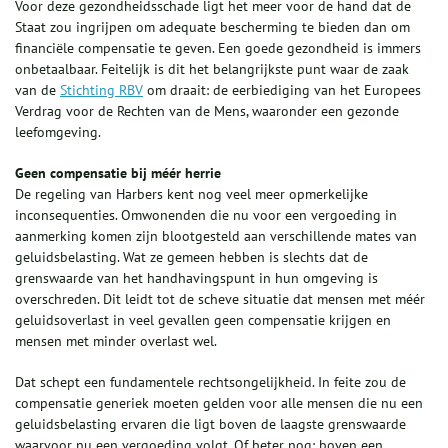
Voor deze gezondheidsschade ligt het meer voor de hand dat de
Staat zou ingrijpen om adequate bescherming te bieden dan om
financiële compensatie te geven. Een goede gezondheid is immers
onbetaalbaar. Feitelijk is dit het belangrijkste punt waar de zaak
van de
Stichting RBV
om draait: de eerbiediging van het Europees
Verdrag voor de Rechten van de Mens, waaronder een gezonde
leefomgeving.
Geen compensatie bij méér herrie
De regeling van Harbers kent nog veel meer opmerkelijke
inconsequenties. Omwonenden die nu voor een vergoeding in
aanmerking komen zijn blootgesteld aan verschillende mates van
geluidsbelasting. Wat ze gemeen hebben is slechts dat de
grenswaarde van het handhavingspunt in hun omgeving is
overschreden. Dit leidt tot de scheve situatie dat mensen met méér
geluidsoverlast in veel gevallen geen compensatie krijgen en
mensen met minder overlast wel.
Dat schept een fundamentele rechtsongelijkheid. In feite zou de
compensatie generiek moeten gelden voor alle mensen die nu een
geluidsbelasting ervaren die ligt boven de laagste grenswaarde
waarvoor nu een vergoeding volgt. Of beter nog: boven een