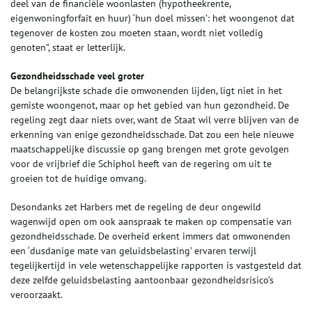
deel van de financiële woonlasten (hypotheekrente,
eigenwoningforfait en huur) ‘hun doel missen’: het woongenot dat
tegenover de kosten zou moeten staan, wordt niet volledig
genoten”, staat er letterlijk.
Gezondheidsschade veel groter
De belangrijkste schade die omwonenden lijden, ligt niet in het
gemiste woongenot, maar op het gebied van hun gezondheid. De
regeling zegt daar niets over, want de Staat wil verre blijven van de
erkenning van enige gezondheidsschade. Dat zou een hele nieuwe
maatschappelijke discussie op gang brengen met grote gevolgen
voor de vrijbrief die Schiphol heeft van de regering om uit te
groeien tot de huidige omvang.
Desondanks zet Harbers met de regeling de deur ongewild
wagenwijd open om ook aanspraak te maken op compensatie van
gezondheidsschade. De overheid erkent immers dat omwonenden
een ‘dusdanige mate van geluidsbelasting’ ervaren terwijl
tegelijkertijd in vele wetenschappelijke rapporten is vastgesteld dat
deze zelfde geluidsbelasting aantoonbaar gezondheidsrisico’s
veroorzaakt.