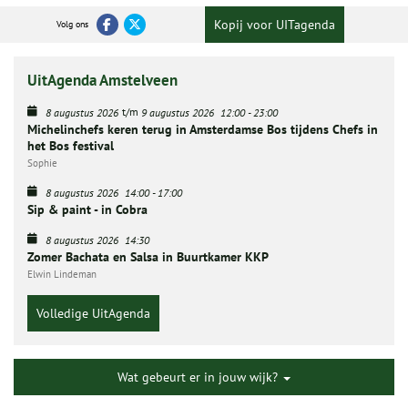
Kopij voor UITagenda
Volg ons
UitAgenda Amstelveen
t/m
8 augustus 2026
9 augustus 2026
12:00
-
23:00
Michelinchefs keren terug in Amsterdamse Bos tijdens Chefs in
het Bos festival
Sophie
8 augustus 2026
14:00
-
17:00
Sip & paint - in Cobra
8 augustus 2026
14:30
Zomer Bachata en Salsa in Buurtkamer KKP
Elwin Lindeman
Volledige UitAgenda
Wat gebeurt er in jouw wijk?