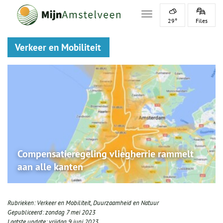
Toggle navigation
29°
Files
Verkeer en Mobiliteit
Compensatieregeling vliegherrie rammelt
aan alle kanten
Rubrieken:
Verkeer en Mobiliteit
,
Duurzaamheid en Natuur
Gepubliceerd:
zondag 7 mei 2023
Laatste update:
vrijdag 9 juni 2023