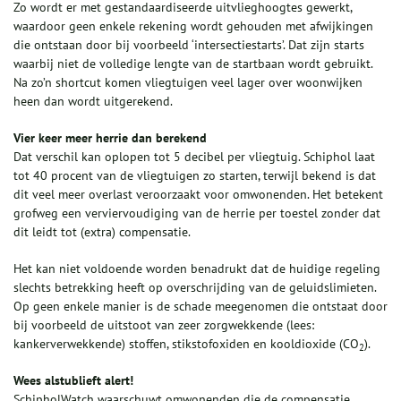
Zo wordt er met gestandaardiseerde uitvlieghoogtes gewerkt,
waardoor geen enkele rekening wordt gehouden met afwijkingen
die ontstaan door bij voorbeeld ‘intersectiestarts’. Dat zijn starts
waarbij niet de volledige lengte van de startbaan wordt gebruikt.
Na zo’n shortcut komen vliegtuigen veel lager over woonwijken
heen dan wordt uitgerekend.
Vier keer meer herrie dan berekend
Dat verschil kan oplopen tot 5 decibel per vliegtuig. Schiphol laat
tot 40 procent van de vliegtuigen zo starten, terwijl bekend is dat
dit veel meer overlast veroorzaakt voor omwonenden. Het betekent
grofweg een verviervoudiging van de herrie per toestel zonder dat
dit leidt tot (extra) compensatie.
Het kan niet voldoende worden benadrukt dat de huidige regeling
slechts betrekking heeft op overschrijding van de geluidslimieten.
Op geen enkele manier is de schade meegenomen die ontstaat door
bij voorbeeld de uitstoot van zeer zorgwekkende (lees:
kankerverwekkende) stoffen, stikstofoxiden en kooldioxide (CO
).
2
Wees alstublieft alert!
SchipholWatch waarschuwt omwonenden die de compensatie