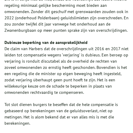
regeling minimaal gelijke bescherming moet bieden aan
omwonenden. Zonder dit geschuif met grenswaarden zouden ook in
2022 (onderhoud Polderbaan) geluidslimieten zijn overschreden. En
zou zonder twijfel dit jaar vanwege het onderhoud aan de
Zwanenburgbaan op meer punten sprake zijn van overschrijdingen.
Dubieuze beperking van de aansprakelijkheid
De claim van Harbers dat de overschrijdingen uit 2016 en 2017 niet
leiden tot compensatie wegens ‘verjaring’ is dubieus. Een beroep op
verjaring is ronduit discutabel als de overheid de rechten van
zoveel omwonenden zo ernstig heeft geschonden. Bovendien is het
een regeling die de minister op eigen beweging heeft ingesteld,
zodat verjaring überhaupt geen punt hoeft te zijn. Het is een
willekeurige keuze om de schade te beperken in plaats van
omwonenden rechtvaardig te compenseren.
Tot slot dienen burgers te beseffen dat de hele compensatie is
gebaseerd op berekeningen van de geluidsoverlast, niet op
metingen. Het is alom bekend dat er van alles mis is met die
berekeningen.