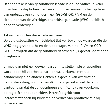
Dat er sprake is van gezondheidsschade is op individueel niveau
misschien lastig te bewijzen, maar op groepsniveau is het op basis
van onderzoeken van onder meer GGD-GHOR, RIVM en de
richtlijnen van de Wereldgezondheidsorganisatie (WHO) juridisch
goed te verdedigen.
Tal van rapporten die schade aantonen
De geluidsbelasting van Schiphol ligt ver boven de waarden die de
WHO nog gezond acht en de rapportages van het RIVM en GGD-
GHOR bewijzen dat de gezondheid daadwerkelijk gevaar loopt door
vliegherrie.
Er mag dan niet één-op-één vast zijn te stellen wie er getroffen
wordt door bij voorbeeld hart- en vaatziekten, cerebrale
aandoeningen en andere ziekten als gevolg van overmatige
geluidsbelasting, voor de bevolking als geheel is wel degelijk
aantoonbaar dat de aandoeningen significant vaker voorkomen in
de regio Schiphol dan elders. Hetzelfde geldt voor
leerachterstanden bij kinderen en verlies van productiviteit bij
volwassenen.