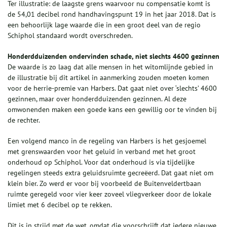
Ter illustratie: de laagste grens waarvoor nu compensatie komt is
de 54,01 decibel rond handhavingspunt 19 in het jaar 2018. Dat is
een behoorlijk lage waarde die in een groot deel van de regio
Schiphol standaard wordt overschreden.
Honderdduizenden ondervinden schade, niet slechts 4600 gezinnen
De waarde is zo laag dat alle mensen in het witomlijnde gebied in
de illustratie bij dit artikel in aanmerking zouden moeten komen
voor de herrie-premie van Harbers. Dat gaat niet over ‘slechts’ 4600
gezinnen, maar over honderdduizenden gezinnen. Al deze
omwonenden maken een goede kans een gewillig oor te vinden bij
de rechter.
Een volgend manco in de regeling van Harbers is het gesjoemel
met grenswaarden voor het geluid in verband met het groot
onderhoud op Schiphol. Voor dat onderhoud is via tijdelijke
regelingen steeds extra geluidsruimte gecreëerd. Dat gaat niet om
klein bier. Zo werd er voor bij voorbeeld de Buitenveldertbaan
ruimte geregeld voor vier keer zoveel vliegverkeer door de lokale
limiet met 6 decibel op te rekken.
Dit is in strijd met de wet, omdat die voorschrijft dat iedere nieuwe