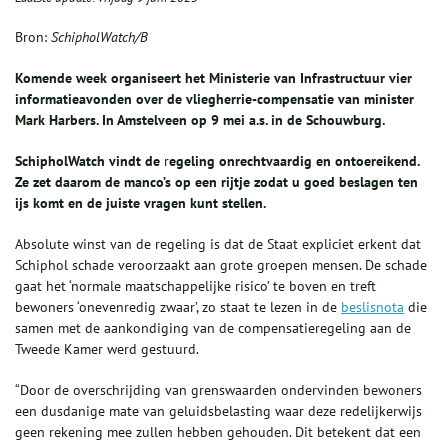
Bron:
SchipholWatch/B
Komende week organiseert het Ministerie van Infrastructuur vier
informatieavonden over de vliegherrie-compensatie van minister
Mark Harbers. In Amstelveen op 9 mei a.s. in de Schouwburg.
SchipholWatch vindt de
r
egeling onrechtvaardig en ontoereikend.
Ze zet daarom de manco’s op een rijtje zodat u goed beslagen ten
ijs komt en de juiste vragen kunt stellen.
Absolute winst van de regeling is dat de Staat expliciet erkent dat
Schiphol schade veroorzaakt aan grote groepen mensen. De schade
gaat het ‘normale maatschappelijke risico’ te boven en treft
bewoners ‘onevenredig zwaar’, zo staat te lezen in de
beslisnota
die
samen met de aankondiging van de compensatieregeling aan de
Tweede Kamer werd gestuurd.
“Door de overschrijding van grenswaarden ondervinden bewoners
een dusdanige mate van geluidsbelasting waar deze redelijkerwijs
geen rekening mee zullen hebben gehouden. Dit betekent dat een