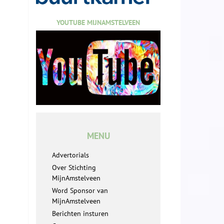
YOUTUBE MIJNAMSTELVEEN
MENU
Advertorials
Over Stichting
MijnAmstelveen
Word Sponsor van
MijnAmstelveen
Berichten insturen