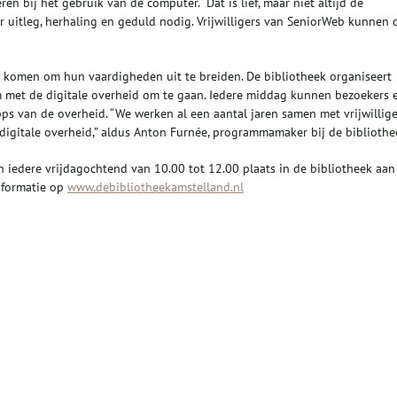
n bij het gebruik van de computer. “Dat is lief, maar niet altijd de
r uitleg, herhaling en geduld nodig. Vrijwilligers van SeniorWeb kunnen 
 komen om hun vaardigheden uit te breiden. De bibliotheek organiseert
 met de digitale overheid om te gaan. Iedere middag kunnen bezoekers 
pps van de overheid. “We werken al een aantal jaren samen met vrijwillige
digitale overheid,” aldus Anton Furnée, programmamaker bij de bibliothe
iedere vrijdagochtend van 10.00 tot 12.00 plaats in de bibliotheek aan
informatie op
www.debibliotheekamstelland.nl