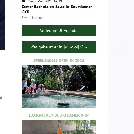
8 augustus 2026
14:30
Zomer Bachata en Salsa in Buurtkamer
KKP
Elwin Lindeman
Volledige UitAgenda
Wat gebeurt er in jouw wijk?
SPEELBADJES OPEN IN 2026
ht
BACKPACKEN BUURTKAMER KKP