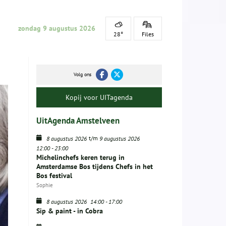
zondag 9 augustus 2026
28°
Files
Volg ons
Kopij voor UITagenda
UitAgenda Amstelveen
t/m
8 augustus 2026
9 augustus 2026
12:00
-
23:00
Michelinchefs keren terug in
Amsterdamse Bos tijdens Chefs in het
Bos festival
Sophie
8 augustus 2026
14:00
-
17:00
Sip & paint - in Cobra