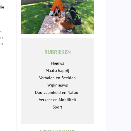
die
er
rs
ek.
RUBRIEKEN
Nieuws
Maatschappij
Verhalen en Beelden
Wijknieuws
Duurzaamheid en Natuur
Verkeer en Mobiliteit
Sport