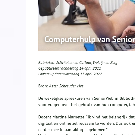
Computerhulp van Senior
Rubrieken:
Activiteiten en Cultuur
,
Welzijn en Zorg
Gepubliceerd:
donderdag 14 april 2022
Laatste update:
woensdag 13 april 2022
Bron:
Aster Schreuder Hes
De wekelijkse spreekuren van Seni
orWeb in Biblioth
voor vragen over het gebruik van hun computer, table
Docent Martine Marnette: “Ik vind het belangrijk da
digitaal en online zelfredzaam te worden. Dus ook en
eerder mee in aanraking is gekomen.”