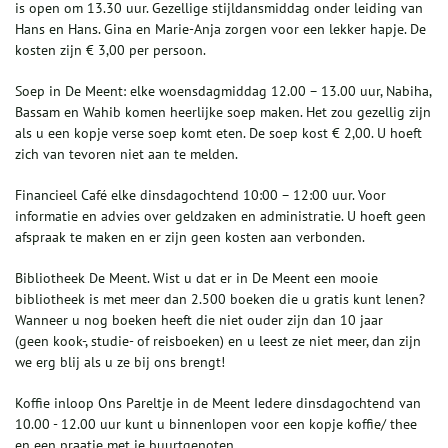
is open om 13.30 uur. Gezellige stijldansmiddag onder leiding van
Hans en Hans. Gina en Marie-Anja zorgen voor een lekker hapje. De
kosten zijn € 3,00 per persoon.
Soep in De Meent: elke woensdagmiddag 12.00 – 13.00 uur, Nabiha,
Bassam en Wahib komen heerlijke soep maken. Het zou gezellig zijn
als u een kopje verse soep komt eten. De soep kost € 2,00. U hoeft
zich van tevoren niet aan te melden.
Financieel Café elke dinsdagochtend 10:00 – 12:00 uur. Voor
informatie en advies over geldzaken en administratie. U hoeft geen
afspraak te maken en er zijn geen kosten aan verbonden.
Bibliotheek De Meent. Wist u dat er in De Meent een mooie
bibliotheek is met meer dan 2.500 boeken die u gratis kunt lenen?
Wanneer u nog boeken heeft die niet ouder zijn dan 10 jaar
(geen kook-, studie- of reisboeken) en u leest ze niet meer, dan zijn
we erg blij als u ze bij ons brengt!
Koffie inloop Ons Pareltje in de Meent Iedere dinsdagochtend van
10.00 - 12.00 uur kunt u binnenlopen voor een kopje koffie/ thee
en een praatje met je buurtgenoten.