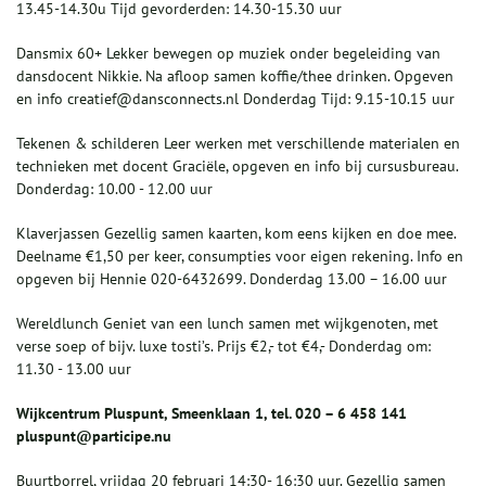
13.45-14.30u Tijd gevorderden: 14.30-15.30 uur
Dansmix 60+ Lekker bewegen op muziek onder begeleiding van
dansdocent Nikkie. Na afloop samen koffie/thee drinken. Opgeven
en info creatief@dansconnects.nl Donderdag Tijd: 9.15-10.15 uur
Tekenen & schilderen Leer werken met verschillende materialen en
technieken met docent Graciële, opgeven en info bij cursusbureau.
Donderdag: 10.00 - 12.00 uur
Klaverjassen Gezellig samen kaarten, kom eens kijken en doe mee.
Deelname €1,50 per keer, consumpties voor eigen rekening. Info en
opgeven bij Hennie 020-6432699. Donderdag 13.00 – 16.00 uur
Wereldlunch Geniet van een lunch samen met wijkgenoten, met
verse soep of bijv. luxe tosti’s. Prijs €2,- tot €4,- Donderdag om:
11.30 - 13.00 uur
Wijkcentrum Pluspunt, Smeenklaan 1, tel. 020 – 6 458 141
pluspunt@participe.nu
Buurtborrel, vrijdag 20 februari 14:30- 16:30 uur. Gezellig samen