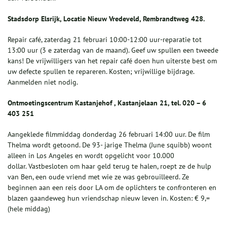
Stadsdorp Elsrijk, Locatie Nieuw Vredeveld, Rembrandtweg 428.
Repair café, zaterdag 21 februari 10:00-12:00 uur-reparatie tot
13:00 uur (3 e zaterdag van de maand). Geef uw spullen een tweede
kans! De vrijwilligers van het repair café doen hun uiterste best om
uw defecte spullen te repareren. Kosten; vrijwillige bijdrage.
Aanmelden niet nodig.
Ontmoetingscentrum Kastanjehof , Kastanjelaan 21, tel. 020 – 6
403 251
Aangeklede filmmiddag donderdag 26 februari 14:00 uur. De film
Thelma wordt getoond. De 93- jarige Thelma (June squibb) woont
alleen in Los Angeles en wordt opgelicht voor 10.000
dollar. Vastbesloten om haar geld terug te halen, roept ze de hulp
van Ben, een oude vriend met wie ze was gebrouilleerd. Ze
beginnen aan een reis door LA om de oplichters te confronteren en
blazen gaandeweg hun vriendschap nieuw leven in. Kosten: € 9,=
(hele middag)