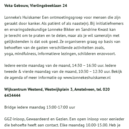
Voka Gebouw, Vierlingsbeeklaan 24
Lonneke’s Huiskamer Een ontmoetingsgroep voor mensen die zijn
geraakt door kanker. Als patiënt of als naaste(n). Bij initiatiefnemers
en ervaringsdeskundige Lonneke Bikker en Sandrine Kwast kan
je terecht om te praten en te delen, maar als je wil samenzijn met
gelijkstemden is dat ook goed. Ze organiseren graag op basis van
behoeften van de gasten verschillende activiteiten zoals,
yoga, mindfulness, informatieve lezingen, schilderen enzovoort.
Iedere eerste maandag van de maand, 14:30 – 16:30 uur. Iedere
tweede & vierde maandag van de maand, 10:30 – 12:30 uur. Bekijk
de agenda of meer informatie op www.lonnekeshuiskamer.nl
Wijkcentrum Westend, Westwijkplein 3, Amstelveen, tel. 020
6434444
Bridge iedere maandag 13:00-17:00 uur
GGZ-inloop, Gewaardeerd en Gezien. Een open inloop voor eenieder
die behoefte heeft aan contact. Elke maandag 10.00-15.00. Heb je