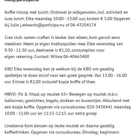
Koffie inloop met lunch: Ontmoet je wijkgenoten, incl. activiteit en
luxe lunch. Elke maandag 10:00 - 13:00 uur, kosten € 5,00 Opgeven
bij Julie j.edwards@participe.nu of 06-43204174
Crea club: samen craften is leuker dan alleen, kom gerust eens
meedoen. Neem je eigen hobbyspullen mee. Elke woensdag van
9.30 - 11.30 uur, deelname is €1,50, consumpties voor
eigen rekening. Contact: Wilma 06-40663400
KBO Elke woensdag ben je welkom bij de KBO om gezellig
spelletjes te doen en/of voor een goed gesprek. Van 13.00 - 16.00
uur. Entree is €2,00 inclusief kopje koffie of thee.
MBVO- Fit & Vitaal op muziek 65+ Bewegen op muziek m.b.v.
ballonnen, gewichten, kegels, stokken en kussentjes. Afsluitend met
een kopje koffie. Opgeven via cursusbureau 020-5430441 maandag
10:00 - 11:00 uur en 11:15-12:15 uur extra groep
Linedance Kom dansen op leuke muziek en daarna gezellig
koffiedrinken. Opgeven via cursusbureau. Dinsdag; beginners: