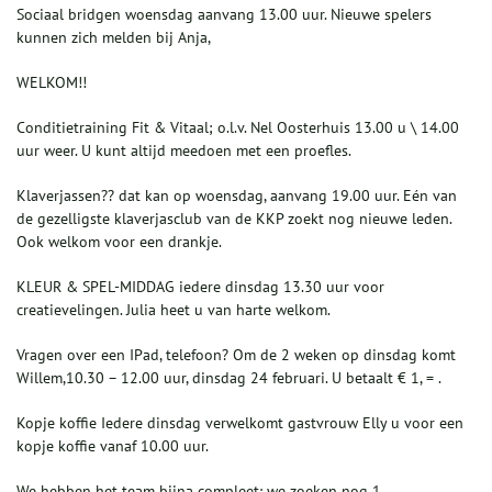
Sociaal bridgen woensdag aanvang 13.00 uur. Nieuwe spelers
kunnen zich melden bij Anja,
WELKOM!!
Conditietraining Fit & Vitaal; o.l.v. Nel Oosterhuis 13.00 u \ 14.00
uur weer. U kunt altijd meedoen met een proefles.
Klaverjassen?? dat kan op woensdag, aanvang 19.00 uur. Eén van
de gezelligste klaverjasclub van de KKP zoekt nog nieuwe leden.
Ook welkom voor een drankje.
KLEUR & SPEL-MIDDAG iedere dinsdag 13.30 uur voor
creatievelingen. Julia heet u van harte welkom.
Vragen over een IPad, telefoon? Om de 2 weken op dinsdag komt
Willem,10.30 – 12.00 uur, dinsdag 24 februari. U betaalt € 1, = .
Kopje koffie Iedere dinsdag verwelkomt gastvrouw Elly u voor een
kopje koffie vanaf 10.00 uur.
We hebben het team bijna compleet: we zoeken nog 1