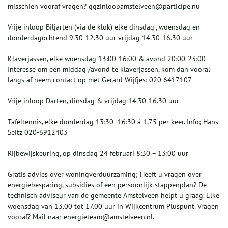
misschien vooraf vragen? ggzinloopamstelveen@participe.nu
Vrije inloop Biljarten (via de klok) elke dinsdag-, woensdag en
donderdagochtend 9.30-12.30 uur vrijdag 14.30-16.30 uur
Klaverjassen, elke woensdag 13:00-16:00 & avond 20:00-23:00
Interesse om een middag /avond te klaverjassen, kom dan vooral
langs af neem contact op met Gerard Wijfjes: 020 6417107
Vrije inloop Darten, dinsdag & vrijdag 14.30-16.30 uur
Tafeltennis, elke donderdag 13:30- 16:30 á 1,75 per keer. Info; Hans
Seitz 020-6912403
Rijbewijskeuring, op dinsdag 24 februari 8:30 – 13:00 uur
Gratis advies over woningverduurzaming; Heeft u vragen over
energiebesparing, subsidies of een persoonlijk stappenplan? De
technisch adviseur van de gemeente Amstelveen helpt u graag. Elke
woensdag van 13.00 tot 17.00 uur in Wijkcentrum Pluspunt. Vragen
vooraf? Mail naar energieteam@amstelveen.nl.