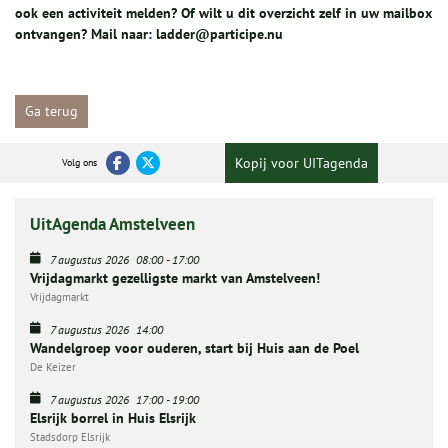
ook een activiteit melden? Of wilt u dit overzicht zelf in uw mailbox
ontvangen? Mail naar: ladder@participe.nu
Ga terug
Kopij voor UITagenda
Volg ons
UitAgenda Amstelveen
7 augustus 2026
08:00
-
17:00
Vrijdagmarkt gezelligste markt van Amstelveen!
Vrijdagmarkt
7 augustus 2026
14:00
Wandelgroep voor ouderen, start bij Huis aan de Poel
De Keizer
7 augustus 2026
17:00
-
19:00
Elsrijk borrel in Huis Elsrijk
Stadsdorp Elsrijk