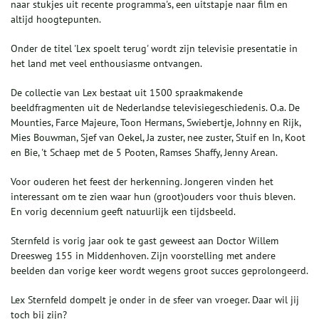
naar stukjes uit recente programma's, een uitstapje naar film en
altijd hoogtepunten.
Onder de titel 'Lex spoelt terug' wordt zijn televisie presentatie in
het land met veel enthousiasme ontvangen.
De collectie van Lex bestaat uit 1500 spraakmakende
beeldfragmenten uit de Nederlandse televisiegeschiedenis. O.a. De
Mounties, Farce Majeure, Toon Hermans, Swiebertje, Johnny en Rijk,
Mies Bouwman, Sjef van Oekel, Ja zuster, nee zuster, Stuif en In, Koot
en Bie, 't Schaep met de 5 Pooten, Ramses Shaffy, Jenny Arean.
Voor ouderen het feest der herkenning. Jongeren vinden het
interessant om te zien waar hun (groot)ouders voor thuis bleven.
En vorig decennium geeft natuurlijk een tijdsbeeld.
Sternfeld is vorig jaar ook te gast geweest aan Doctor Willem
Dreesweg 155 in Middenhoven. Zijn voorstelling met andere
beelden dan vorige keer wordt wegens groot succes geprolongeerd.
Lex Sternfeld dompelt je onder in de sfeer van vroeger. Daar wil jij
toch bij zijn?