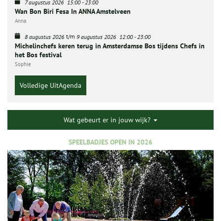
7 augustus 2026
15:00
-
23:00
Wan Bon Biri Fesa In ANNA Amstelveen
Anna
t/m
8 augustus 2026
9 augustus 2026
12:00
-
23:00
Michelinchefs keren terug in Amsterdamse Bos tijdens Chefs in
het Bos festival
Sophie
Volledige UitAgenda
Wat gebeurt er in jouw wijk?
SPEELBADJES OPEN IN 2026