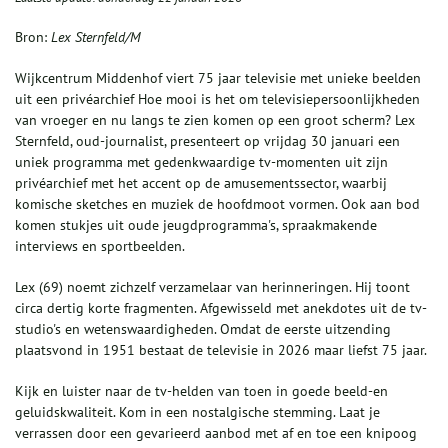
Bron:
Lex Sternfeld/M
Wijkcentrum Middenhof viert 75 jaar televisie met unieke beelden
uit een privéarchief Hoe mooi is het om televisiepersoonlijkheden
van vroeger en nu langs te zien komen op een groot scherm? Lex
Sternfeld, oud-journalist, presenteert op vrijdag 30 januari een
uniek programma met gedenkwaardige tv-momenten uit zijn
privéarchief met het accent op de amusementssector, waarbij
komische sketches en muziek de hoofdmoot vormen. Ook aan bod
komen stukjes uit oude jeugdprogramma's, spraakmakende
interviews en sportbeelden.
Lex (69) noemt zichzelf verzamelaar van herinneringen. Hij toont
circa dertig korte fragmenten. Afgewisseld met anekdotes uit de tv-
studio's en wetenswaardigheden. Omdat de eerste uitzending
plaatsvond in 1951 bestaat de televisie in 2026 maar liefst 75 jaar.
Kijk en luister naar de tv-helden van toen in goede beeld-en
geluidskwaliteit. Kom in een nostalgische stemming. Laat je
verrassen door een gevarieerd aanbod met af en toe een knipoog