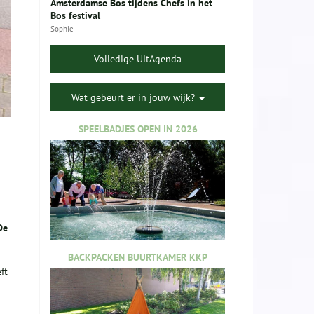
Amsterdamse Bos tijdens Chefs in het
Bos festival
Sophie
Volledige UitAgenda
Wat gebeurt er in jouw wijk?
SPEELBADJES OPEN IN 2026
D
e
BACKPACKEN BUURTKAMER KKP
ft