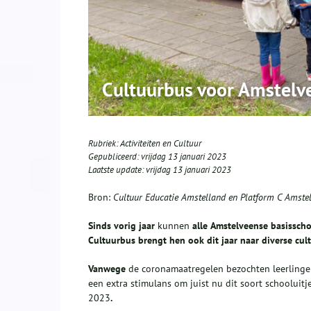
Cultuurbus voor Amstelv
Rubriek:
Activiteiten en Cultuur
Gepubliceerd:
vrijdag 13 januari 2023
Laatste update:
vrijdag 13 januari 2023
Bron:
Cultuur Educatie Amstelland en Platform C Amste
Sinds
vorig jaar
kunnen
alle
Amstelveense
basis
scho
Cultuurbus
brengt hen
ook
dit jaar
naar diverse cul
V
anwege
de coronamaatregelen bezochten leerling
een extra stimulans om juist nu dit soort schooluitj
2023
.