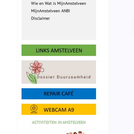
Wie en Wat is MijnAmstelveen
MijnAmstelveen ANBI
Disclaimer
ACTIVITEITEN IN AMSTELVEEN