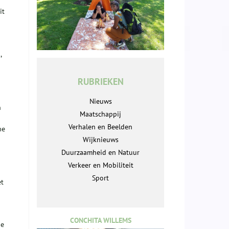
it
,
RUBRIEKEN
Nieuws
n
Maatschappij
Verhalen en Beelden
ne
Wijknieuws
Duurzaamheid en Natuur
Verkeer en Mobiliteit
Sport
et
CONCHITA WILLEMS
de