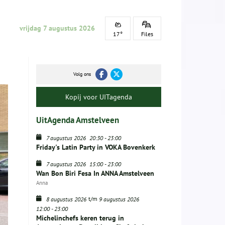
vrijdag 7 augustus 2026
17°
Files
Volg ons
Kopij voor UITagenda
UitAgenda Amstelveen
7 augustus 2026
20:30
-
23:00
Friday's Latin Party in VOKA Bovenkerk
7 augustus 2026
15:00
-
23:00
Wan Bon Biri Fesa In ANNA Amstelveen
Anna
t/m
8 augustus 2026
9 augustus 2026
12:00
-
23:00
Michelinchefs keren terug in