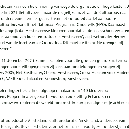
l scholen vaak een belemmering vanwege de organisatie en hoge kosten. D
e in 2021 liet uitvoeren naar de mogelijke inzet van de Cultuurbus naar
e ondersteunen en het gebruik van het cultuureducatief aanbod te
 cultuurbus vanuit het Nationaal Programma Onderwijs (NPO). Daarnaast
 belangrijk dat Amstelveense kinderen voordat zij de basisschool verlaten
et aanbod van kunst en cultuur in Amstelveen”, zegt wethouder Herbert
ddel van de inzet van de Cultuurbus. Dit moet de financiële drempel bij
seren.”
met 31 december 2023 kunnen scholen voor alle groepen gebruikmaken va
ingen voorstellingen,nemen zij deel aan rondleidingen en volgen zij
iers 2005, Het Bostheater, Cinema Amstelveen, Cobra Museum voor Moder
rm C, SAKB KunstLokaal en Schouwburg Amstelveen.
olen ingezet. Zo zijn er afgelopen najaar ruim 140 kleuters van
ens Poppentheater gebracht voor de voorstelling Reismuis, een
 vrouw en kinderen de wereld rondreist in hun gezellige nestje achter h
Cultuureducatie Amstelland. Cultuureducatie Amstelland, onderdeel van
le organisaties en scholen voor het primair en voortgezet onderwijs in 