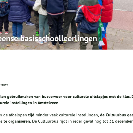
eense basisschoolleerlingen
lveen
len gebruikmaken van busvervoer voor culturele
uitstapjes met de klas
.
turele instellingen in Amstelveen.
en de afgelopen
tijd
minder vaak culturele instellingen
, d
e Cultuurbus
gee
es te
organiseren
.
De Cultuurbus rijdt in ieder geval nog tot
31 december