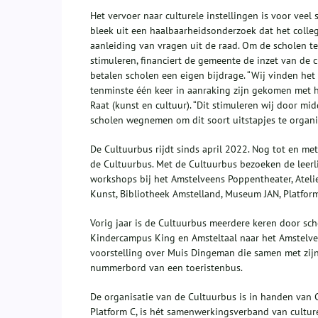
Het vervoer naar culturele instellingen is voor vee
bleek uit een haalbaarheidsonderzoek dat het colleg
aanleiding van vragen uit de raad. Om de scholen t
stimuleren, financiert de gemeente de inzet van de
betalen scholen een eigen bijdrage. “Wij vinden het
tenminste één keer in aanraking zijn gekomen met h
Raat (kunst en cultuur). “Dit stimuleren wij door mi
scholen wegnemen om dit soort uitstapjes te organi
De Cultuurbus rijdt sinds april 2022. Nog tot en 
de Cultuurbus. Met de Cultuurbus bezoeken de leerl
workshops bij het Amstelveens Poppentheater, Atel
Kunst, Bibliotheek Amstelland, Museum JAN, Platfo
Vorig jaar is de Cultuurbus meerdere keren door sch
Kindercampus King en Amsteltaal naar het Amstelve
voorstelling over Muis Dingeman die samen met zijn
nummerbord van een toeristenbus.
De organisatie van de Cultuurbus is in handen van 
Platform C, is hét samenwerkingsverband van culture