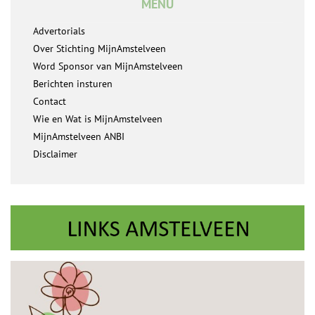
MENU
Advertorials
Over Stichting MijnAmstelveen
Word Sponsor van MijnAmstelveen
Berichten insturen
Contact
Wie en Wat is MijnAmstelveen
MijnAmstelveen ANBI
Disclaimer