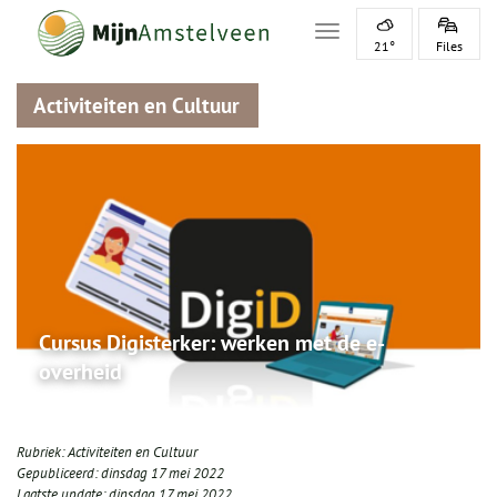
Toggle navigation
21°
Files
Activiteiten en Cultuur
Cursus Digisterker: werken met de e-
overheid
Rubriek:
Activiteiten en Cultuur
Gepubliceerd:
dinsdag 17 mei 2022
Laatste update:
dinsdag 17 mei 2022