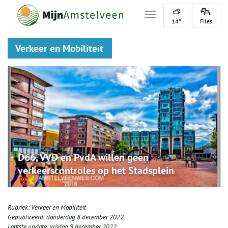
Toggle navigation
14°
Files
Verkeer en Mobiliteit
D66, VVD en PvdA willen geen
verkeerscontroles op het Stadsplein
Rubriek:
Verkeer en Mobiliteit
Gepubliceerd:
donderdag 8 december 2022
Laatste update:
vrijdag 9 december 2022