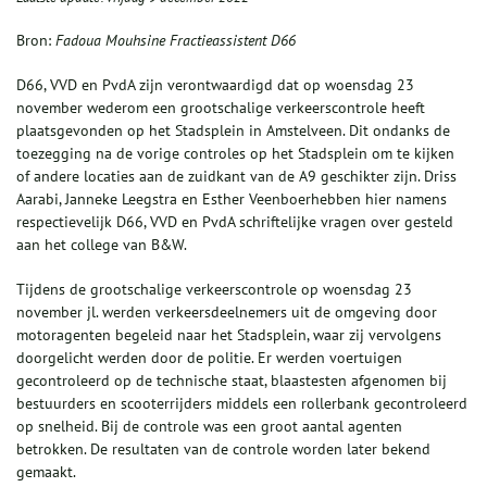
Bron:
Fadoua Mouhsine Fractieassistent D66
D66, VVD en PvdA zijn verontwaardigd dat op woensdag 23
november wederom een grootschalige verkeerscontrole heeft
plaatsgevonden op het Stadsplein in Amstelveen. Dit ondanks de
toezegging na de vorige controles op het Stadsplein om te kijken
of andere locaties aan de zuidkant van de A9 geschikter zijn. Driss
Aarabi, Janneke Leegstra en Esther Veenboerhebben hier namens
respectievelijk D66, VVD en PvdA schriftelijke vragen over gesteld
aan het college van B&W.
Tijdens de grootschalige verkeerscontrole op woensdag 23
november jl. werden verkeersdeelnemers uit de omgeving door
motoragenten begeleid naar het Stadsplein, waar zij vervolgens
doorgelicht werden door de politie. Er werden voertuigen
gecontroleerd op de technische staat, blaastesten afgenomen bij
bestuurders en scooterrijders middels een rollerbank gecontroleerd
op snelheid. Bij de controle was een groot aantal agenten
betrokken. De resultaten van de controle worden later bekend
gemaakt.