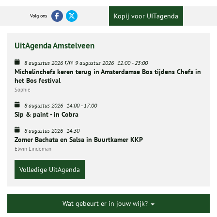
Kopij voor UITagenda
Volg ons
UitAgenda Amstelveen
t/m
8 augustus 2026
9 augustus 2026
12:00
-
23:00
Michelinchefs keren terug in Amsterdamse Bos tijdens Chefs in
het Bos festival
Sophie
8 augustus 2026
14:00
-
17:00
Sip & paint - in Cobra
8 augustus 2026
14:30
Zomer Bachata en Salsa in Buurtkamer KKP
Elwin Lindeman
Volledige UitAgenda
Wat gebeurt er in jouw wijk?