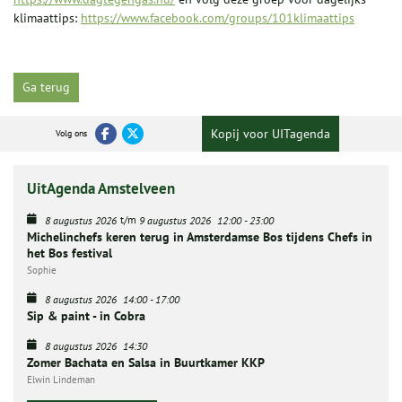
klimaattips:
https://www.facebook.com/groups/101klimaattips
Ga terug
Kopij voor UITagenda
Volg ons
UitAgenda Amstelveen
t/m
8 augustus 2026
9 augustus 2026
12:00
-
23:00
Michelinchefs keren terug in Amsterdamse Bos tijdens Chefs in
het Bos festival
Sophie
8 augustus 2026
14:00
-
17:00
Sip & paint - in Cobra
8 augustus 2026
14:30
Zomer Bachata en Salsa in Buurtkamer KKP
Elwin Lindeman