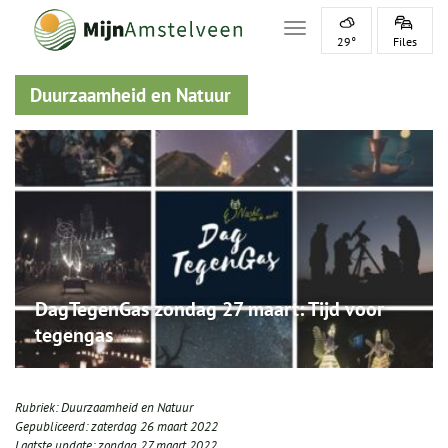
Toggle navigation
29°
Files
Duurzaamheid en Natuur
DagTegenGas zondag 27 maart: Tijd voor
tegengas
Rubriek:
Duurzaamheid en Natuur
Gepubliceerd:
zaterdag 26 maart 2022
Laatste update:
zondag 27 maart 2022