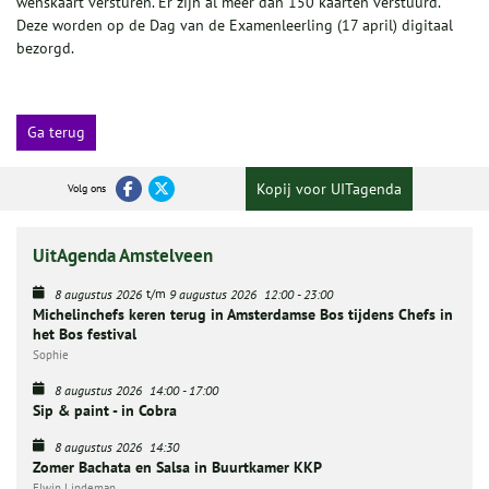
wenskaart versturen. Er zijn al meer dan 150 kaarten verstuurd.
Deze worden op de Dag van de Examenleerling (17 april) digitaal
bezorgd.
Ga terug
Kopij voor UITagenda
Volg ons
UitAgenda Amstelveen
t/m
8 augustus 2026
9 augustus 2026
12:00
-
23:00
Michelinchefs keren terug in Amsterdamse Bos tijdens Chefs in
het Bos festival
Sophie
8 augustus 2026
14:00
-
17:00
Sip & paint - in Cobra
8 augustus 2026
14:30
Zomer Bachata en Salsa in Buurtkamer KKP
Elwin Lindeman