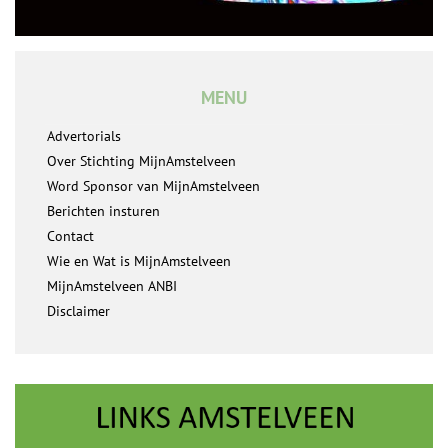
MENU
Advertorials
Over Stichting MijnAmstelveen
Word Sponsor van MijnAmstelveen
Berichten insturen
Contact
Wie en Wat is MijnAmstelveen
MijnAmstelveen ANBI
Disclaimer