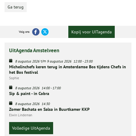
Ga terug
Kopij voor UITagenda
Volg ons
UitAgenda Amstelveen
t/m
8 augustus 2026
9 augustus 2026
12:00
-
23:00
Michelinchefs keren terug in Amsterdamse Bos tijdens Chefs in
het Bos festival
Sophie
8 augustus 2026
14:00
-
17:00
Sip & paint - in Cobra
8 augustus 2026
14:30
Zomer Bachata en Salsa in Buurtkamer KKP
Elwin Lindeman
Volledige UitAgenda