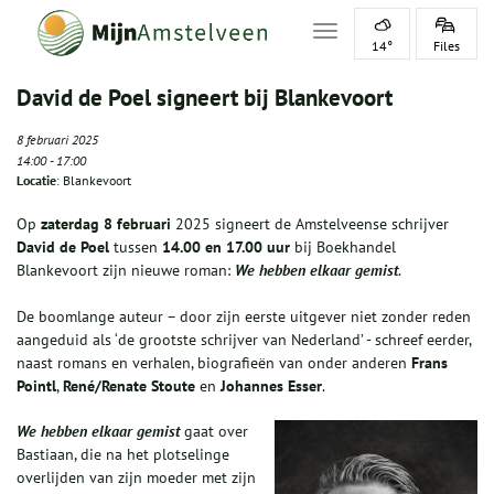
Toggle navigation
14°
Files
David de Poel signeert bij Blankevoort
8 februari 2025
14:00
-
17:00
Locatie
: Blankevoort
Op
zaterdag 8 februari
2025 signeert de Amstelveense schrijver
David
de Poel
tussen
14.00 en 17.00 uur
bij Boekhandel
Blankevoort zijn nieuwe roman:
We hebben elkaar gemist
.
De boomlange auteur – door zijn eerste uitgever niet zonder reden
aangeduid als ‘de grootste schrijver van Nederland’ - schreef eerder,
naast romans en verhalen, biografieën van onder anderen
Frans
Pointl
,
René/Renate Stoute
en
Johannes Esser
.
We hebben elkaar gemist
gaat over
Bastiaan, die na het plotselinge
overlijden van zijn moeder met zijn