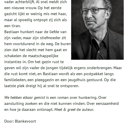
vader achterblijft. Al snel meldt zich
een nieuwe vrouw. Op het eerste
gezicht lijkt er weinig mis met haar,
maar al spoedig ontpopt zij zich als
een tiran.
Bastiaan hunkert naar de liefde van
zijn vader, maar zijn stiefmoeder zit
hem voortdurend in de weg. De buren
zien dat het slecht met hem gaat en
schakelen de maatschappelijke
instanties in. Om het gezin rust te
geven wil zijn vader de jongen tijdelijk ergens onderbrengen. Maar
die rust komt niet, en Bastiaan wordt als een postpakket langs
familieleden, een pleeggezin en een jeugdhuis gestuurd. Op die
laatste plek dreigt hij al snel te ontsporen.
We hebben elkaar gemist
is een roman over hunkering. Over
aansluiting zoeken en die niet kunnen vinden. Over eenzaamheid
en hoe je daaraan ontsnapt.
Meet & greet
de auteur.
Door: Blankevoort