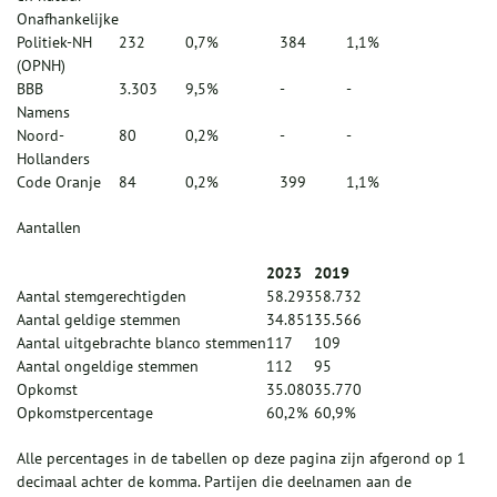
Onafhankelijke
Politiek-NH
232
0,7%
384
1,1%
(OPNH)
BBB
3.303
9,5%
-
-
Namens
Noord-
80
0,2%
-
-
Hollanders
Code Oranje
84
0,2%
399
1,1%
Aantallen
2023
2019
Aantal stemgerechtigden
58.293
58.732
Aantal geldige stemmen
34.851
35.566
Aantal uitgebrachte blanco stemmen
117
109
Aantal ongeldige stemmen
112
95
Opkomst
35.080
35.770
Opkomstpercentage
60,2%
60,9%
Alle percentages in de tabellen op deze pagina zijn afgerond op 1
decimaal achter de komma. Partijen die deelnamen aan de