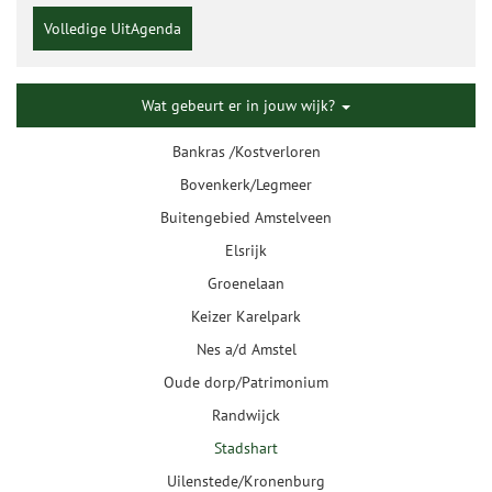
Volledige UitAgenda
Wat gebeurt er in jouw wijk?
Bankras /Kostverloren
Bovenkerk/Legmeer
Buitengebied Amstelveen
Elsrijk
Groenelaan
Keizer Karelpark
Nes a/d Amstel
Oude dorp/Patrimonium
Randwijck
Stadshart
Uilenstede/Kronenburg