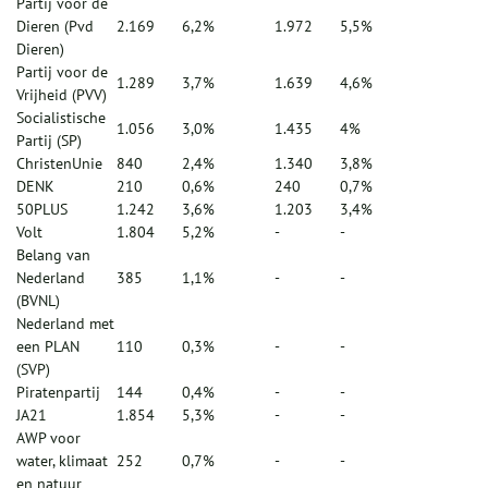
Partij voor de
Dieren (Pvd
2.169
6,2%
1.972
5,5%
Dieren)
Partij voor de
1.289
3,7%
1.639
4,6%
Vrijheid (PVV)
Socialistische
1.056
3,0%
1.435
4%
Partij (SP)
ChristenUnie
840
2,4%
1.340
3,8%
DENK
210
0,6%
240
0,7%
50PLUS
1.242
3,6%
1.203
3,4%
Volt
1.804
5,2%
-
-
Belang van
Nederland
385
1,1%
-
-
(BVNL)
Nederland met
een PLAN
110
0,3%
-
-
(SVP)
Piratenpartij
144
0,4%
-
-
JA21
1.854
5,3%
-
-
AWP voor
water, klimaat
252
0,7%
-
-
en natuur