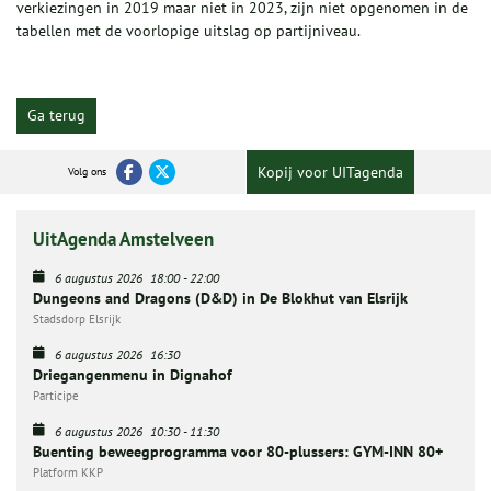
verkiezingen in 2019 maar niet in 2023, zijn niet opgenomen in de
tabellen met de voorlopige uitslag op partijniveau.
Ga terug
Kopij voor UITagenda
Volg ons
UitAgenda Amstelveen
6 augustus 2026
18:00
-
22:00
Dungeons and Dragons (D&D) in De Blokhut van Elsrijk
Stadsdorp Elsrijk
6 augustus 2026
16:30
Driegangenmenu in Dignahof
Participe
6 augustus 2026
10:30
-
11:30
Buenting beweegprogramma voor 80-plussers: GYM-INN 80+
Platform KKP