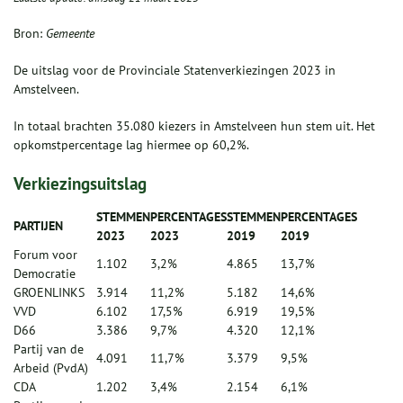
Bron:
Gemeente
De uitslag voor de Provinciale Statenverkiezingen 2023 in
Amstelveen.
In totaal brachten 35.080 kiezers in Amstelveen hun stem uit. Het
opkomstpercentage lag hiermee op 60,2%.
Verkiezingsuitslag
STEMMEN
PERCENTAGES
STEMMEN
PERCENTAGES
PARTIJEN
2023
2023
2019
2019
Forum voor
1.102
3,2%
4.865
13,7%
Democratie
GROENLINKS
3.914
11,2%
5.182
14,6%
VVD
6.102
17,5%
6.919
19,5%
D66
3.386
9,7%
4.320
12,1%
Partij van de
4.091
11,7%
3.379
9,5%
Arbeid (PvdA)
CDA
1.202
3,4%
2.154
6,1%