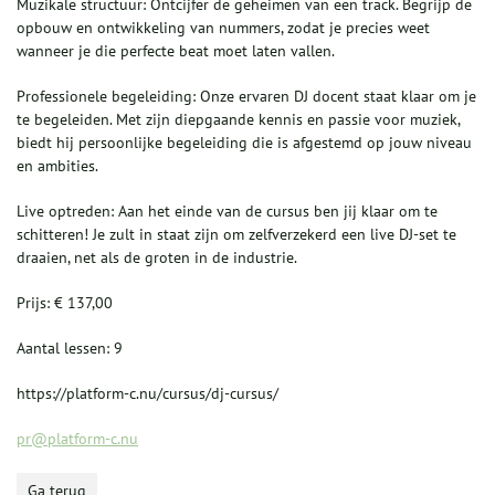
Muzikale structuur: Ontcijfer de geheimen van een track. Begrijp de
opbouw en ontwikkeling van nummers, zodat je precies weet
wanneer je die perfecte beat moet laten vallen.
Professionele begeleiding: Onze ervaren DJ docent staat klaar om je
te begeleiden. Met zijn diepgaande kennis en passie voor muziek,
biedt hij persoonlijke begeleiding die is afgestemd op jouw niveau
en ambities.
Live optreden: Aan het einde van de cursus ben jij klaar om te
schitteren! Je zult in staat zijn om zelfverzekerd een live DJ-set te
draaien, net als de groten in de industrie.
Prijs: € 137,00
Aantal lessen: 9
https://platform-c.nu/cursus/dj-cursus/
pr@platform-c.nu
Ga terug