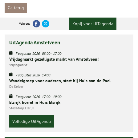
Ga terug
Kopij voor UITagenda
Volg ons
UitAgenda Amstelveen
7 augustus 2026
08:00
-
17:00
Vrijdagmarkt gezelligste markt van Amstelveen!
Vrijdagmarkt
7 augustus 2026
14:00
Wandelgroep voor ouderen, start bij Huis aan de Poel
De Keizer
7 augustus 2026
17:00
-
19:00
Elsrijk borrel in Huis Elsrijk
Stadsdorp Elsrijk
Volledige UitAgenda