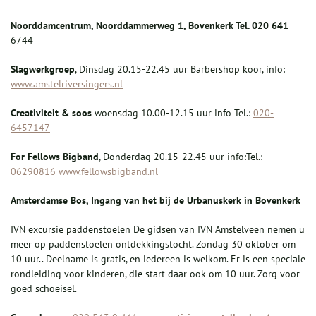
Noorddamcentrum, Noorddammerweg 1, Bovenkerk Tel.
020 641
6744
Slagwerkgroep
, Dinsdag 20.15-22.45 uur Barbershop koor, info:
www.amstelriversingers.nl
Creativiteit & soos
woensdag 10.00-12.15 uur info Tel.:
020-
6457147
Fo
r Fellows Bigband
, Donderdag 20.15-22.45 uur info:Tel.:
06290816
www.fellowsbigband.nl
Amsterdamse
Bos
,
Ingang van het bij de Urbanuskerk in Bovenkerk
IVN excursie paddenstoelen De gidsen van IVN Amstelveen nemen u
meer op paddenstoelen ontdekkingstocht. Zondag 30 oktober om
10 uur.. Deelname is gratis, en iedereen is welkom. Er is een speciale
rondleiding voor kinderen, die start daar ook om 10 uur. Zorg voor
goed schoeisel.