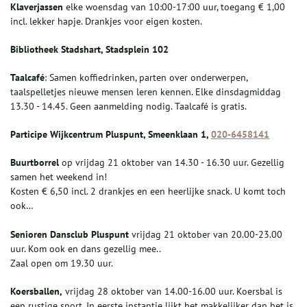
Klaverjassen
elke woensdag van 10:00-17:00 uur, toegang € 1,00
incl. lekker hapje. Drankjes voor eigen kosten.
Biblio
theek Stadshart, Stadsplein 102
Taalcafé
: Samen koffiedrinken, parten over onderwerpen,
taalspelletjes nieuwe mensen leren kennen. Elke dinsdagmiddag
13.30 - 14.45. Geen aanmelding nodig. Taalcafé is gratis.
Participe
Wijkcentrum Pluspunt, Smeenklaan 1,
020-6458141
Buurtborrel
op vrijdag 21 oktober van 14.30 - 16.30 uur. Gezellig
samen het weekend in!
Kosten € 6,50 incl. 2 drankjes en een heerlijke snack. U komt toch
ook…
Senioren Dansclub Pluspunt
vrijdag 21 oktober van 20.00-23.00
uur. Kom ook en dans gezellig mee..
Zaal open om 19.30 uur.
Koersballen,
vrijdag 28 oktober van 14.00-16.00 uur. Koersbal is
een rustige sport. In eerste instantie lijkt het makkelijker dan het is.