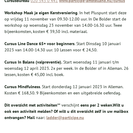
Cursusbureau
020 543 0 441
www.participe-amstelland.nu/cursus
Workshop Maak je eigen Kerstversiering
. In het Pluspunt start deze
op vrijdag 11 november van 09.30-12.00 uur. In De Bolder start de
workshop op woensdag 23 november van 14.00-16.30 uur. Twee
bijeenkomsten, kosten € 39,50 incl. materiaal.
Cursus Line Dance 65+ voor beginners
. Start Dinsdag 10 januari
2023 van 14.00-14.30 uur. 10 Lessen voor € 24,50.
Cursus In Balans (valpreventie).
Start woensdag 11 januari t/m
woensdag 12 april 2023. 2x per week. In de Bolder of in Alleman. 26
lessen, kosten € 45,00 incl. boek.
Cursus Mindfulness
. Start donderdag 12 januari 2023 in Alleman.
Kosten € 168,50. 9 Bijeenkomsten en een uitgebreide oefendag.
Dit overzicht met activiteiten
**
verschijnt
eens per 2 weken.
Wilt u
ook e
en activiteit melden? Of wilt u dit overzicht zelf in uw mailbox
ontvangen?
Mail
naar
:
ladder@participe.nu