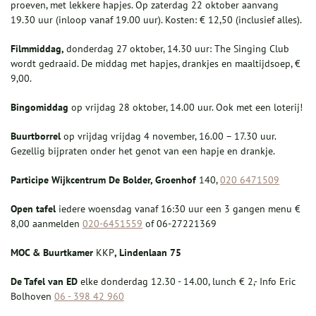
proeven, met lekkere hapjes. Op zaterdag 22 oktober aanvang
19.30 uur (inloop vanaf 19.00 uur). Kosten: € 12,50 (inclusief alles).
Filmmiddag,
donderdag 27 oktober, 14.30 uur: The Singing Club
wordt gedraaid. De middag met hapjes, drankjes en maaltijdsoep, €
9,00.
Bingomiddag
op vrijdag 28 oktober, 14.00 uur. Ook met een loterij!
Buurtborrel
op vrijdag vrijdag 4 november, 16.00 – 17.30 uur.
Gezellig bijpraten onder het genot van een hapje en drankje.
Participe Wijkcentrum De Bolder,
Groenhof
140,
020 6471509
Ope
n tafel
iedere woensdag vanaf 16:30 uur een 3 gangen menu €
8,00 aanmelden
020-6451559
of 06-27221369
MOC & Buurtkamer
KKP
, Lindenlaan 75
De Tafel van ED
elke donderdag 12.30 - 14.00, lunch € 2,- Info Eric
Bolhoven
06 - 398 42 960