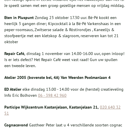
Je speelt samen met een groep gezellige mensen op vrijdag middag.
Eten in Pluspunt
Zondag 23 oktober 17.30 uur. Bé-Pé kookt een
heerlijk 3 gangen diner; Kipcocktail à la Bé-Pé Varkenshaas in een
peper-roomsaus, Zwitserse salade & Röstirondjes , Kaneelijs &
stoofpeertje met een kletskop & slagroom, reserveren kan tot 21
oktober
Repair Café,
dinsdag 1 november van 14.00-16.00 uur, open inloop!
Is er iets defect? Het Repair Café weet vast raad! Gun uw spullen
een tweede leven.
Atelier 2005 (bovenste bel, 4A)
Van Weerden Poelmanlaan 4
ED Atelier
elke dinsdag 13.00 - 14.00 voor de (herstel) creatieveling
Info Eric Bolhoven
06 - 398 42 960
Parti
cipe Wijkcentrum Kastanjelaan, K
astanjelaan
21,
020 640 32
51
Cognacavond
Gastheer Peter laat u 4 verschillende soorten cognac