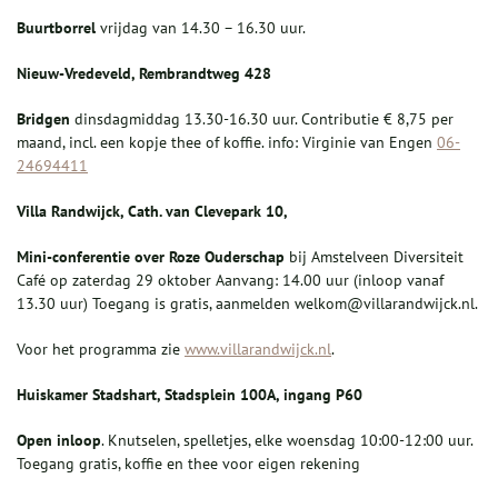
Buurtborrel
vrijdag van 14.30 – 16.30 uur.
Nieuw-Vredeveld, Rembrandtweg 428
Bridgen
dinsdagmiddag 13.30-16.30 uur. Contributie € 8,75 per
maand, incl. een kopje thee of koffie. info: Virginie van Engen
06-
24694411
Villa Randwijck, Cath. van Clevepark 10,
Mini-conferentie over Roze Ouderschap
bij Amstelveen Diversiteit
Café op zaterdag 29 oktober Aanvang: 14.00 uur (inloop vanaf
13.30 uur) Toegang is gratis, aanmelden welkom@villarandwijck.nl.
Voor het programma zie
www.villarandwijck.nl
.
Huiskamer Stadshart, Stadsplein 100A, ingang P60
Open inloop
. Knutselen, spelletjes, elke woensdag 10:00-12:00 uur.
Toegang gratis, koffie en thee voor eigen rekening