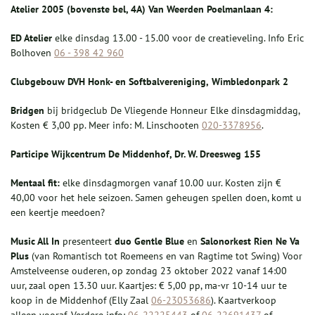
Atelier 2005 (bovenste bel, 4A)
Van Weerden Poelmanlaan 4
:
ED Atelier
elke dinsdag 13.00 - 15.00 voor de creatieveling. Info Eric
Bolhoven
06 - 398 42 960
Clubgebouw
DVH Honk- en Softbalvereniging,
Wimbledonpark 2
Bridg
en
bij bridgeclub De Vliegende Honneur Elke dinsdagmiddag,
Kosten € 3,00 pp. Meer info: M. Linschooten
020-3378956
.
Participe Wijkcentrum De Middenhof, Dr. W.
Dreesweg 155
Mentaal fit:
elke dinsdagmorgen vanaf 10.00 uur. Kosten zijn €
40,00 voor het hele seizoen. Samen geheugen spellen doen, komt u
een keertje meedoen?
Music All In
presenteert
duo Gentle Blue
en
Salonorkest Rien Ne Va
Plus
(van Romantisch tot Roemeens en van Ragtime tot Swing) Voor
Amstelveense ouderen, op zondag 23 oktober 2022 vanaf 14:00
uur, zaal open 13.30 uur. Kaartjes: € 5,00 pp, ma-vr 10-14 uur te
koop in de Middenhof (Elly Zaal
06-23053686
). Kaartverkoop