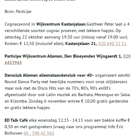
Bron:
Participe
Cognacavond in
Wijkcentrum Kastanjelaan
.Gastheer Peter laat u 4
verschillende soorten cognac proeven, met lekkere hapjes. Op
zaterdag 22 oktober aanvang 19.30 uur (inloop vanaf 19.00 uur).
Kosten: € 12,50 (inclusief alles).
K
astanjelaan
21,
020 640 32 51
Participe Wijkcentrum Alleman, Den Bloeyenden Wijngaerdt 1,
020
6453945
Dansclub Alleman alleenstaandenclub voor 40
+ organiseert eenAll-
Round Dance Party met heerlijke nummers voor onze stijldansers
maar ook met de Disco Hits van de 70’s, 80’s, 90’s en00’s
afgewisseld door ook Latin muziek als Bachata, Merengue en Salsa
en Kizomba. Zondag 6 november entree € 10,00 gratis garderobe
en gratis lekkere hapjes.
ED Talk Café
elke woensdag 12.15 - 14.15 voor een bakkie koffie €
0,50 en met gastsprekers (vraag naar ons programma) Info Eric
Bolhoven
06 - 398 42 960