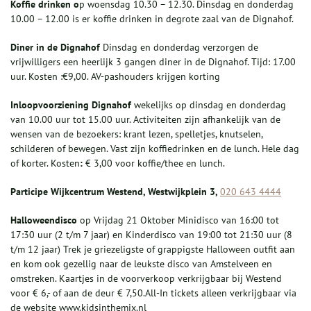
Koffie drinken o
p woensdag 10.30 – 12.30. Dinsdag en donderdag
10.00 – 12.00 is er koffie drinken in degrote zaal van de Dignahof.
Diner in de Dignahof
Dinsdag en donderdag verzorgen de
vrijwilligers een heerlijk 3 gangen diner in de Dignahof. Tijd: 17.00
uur. Kosten :€9,00. AV-pashouders krijgen korting
Inloopvoorziening Dignahof
wekelijks op dinsdag en donderdag
van 10.00 uur tot 15.00 uur. Activiteiten zijn afhankelijk van de
wensen van de bezoekers: krant lezen, spelletjes, knutselen,
schilderen of bewegen. Vast zijn koffiedrinken en de lunch. Hele dag
of korter. Kosten
:
€ 3,00 voor koffie/thee en lunch.
Participe Wijkcentrum Westend, Westwijkplein 3,
020 643 4444
Halloweendisco
op Vrijdag 21 Oktober Minidisco van 16:00 tot
17:30 uur (2 t/m 7 jaar) en Kinderdisco van 19:00 tot 21:30 uur (8
t/m 12 jaar) Trek je griezeligste of grappigste Halloween outfit aan
en kom ook gezellig naar de leukste disco van Amstelveen en
omstreken. Kaartjes in de voorverkoop verkrijgbaar bij Westend
voor € 6,- of aan de deur € 7,50.All-In tickets alleen verkrijgbaar via
de website www.kidsinthemix.nl