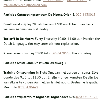
alleen vooraf. Verdere info:
06-22225443
of
06-22691437
of
mai.amstelveen@hotmail.com
P
articipe Ontmoetingscentrum D
e Meent, Orion 3
,
020 6438015
Buurtborrel
vrijdag 28 oktober om 17.00 uur. U bent van harte
welkom. Aanmelden niet nodig.
Taalcafé in De Meent
. Every Thursday 10.00- 11.00 uur. Practice the
Dutch language. You may enter without registration.
Klaverjassen
dinsdag 20:00 info
020-6470558
Theo Bussing
Participe Amstelland, Dr. Willem Dreesweg 2
Training Ontspanning in Zicht
Omgaan met zorgen en stress. Elke
donderdag 9:30 tot 11:30 uur. Er zijn 4 bijeenkomsten. De zijn los
van elkaar te volgen. Aanmelden is niet nodig. Deelname is gratis.
Meer Info
020 5430440
P
articipe
Wijkc
entrum Dignahof, Dignahoeve 174
.
020 640 71 71