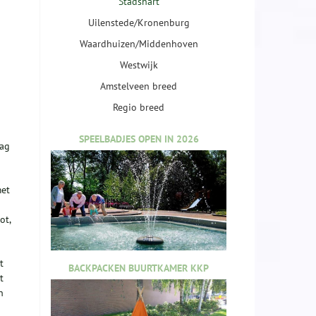
Stadshart
Uilenstede/Kronenburg
Waardhuizen/Middenhoven
Westwijk
Amstelveen breed
Regio breed
SPEELBADJES OPEN IN 2026
dag
met
ot,
t
BACKPACKEN BUURTKAMER KKP
t
n