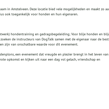
am in Amstelveen. Deze locatie bied vele mogelijkheden en maakt zo a
us ook toegankelijk voor honden en hun eigenaren.
werk) hondentraining en gedragsbegeleiding; Voor blije honden en blij
ng zoeken de instructeurs van DogTalk samen met de eigenaar naar de best
en zijn van onschatbare waarde voor dit evenement.
denplons, een evenement dat vreugde en plezier brengt in het leven van
ote opkomst en kijken uit naar een dag vol gelach, vriendschap en