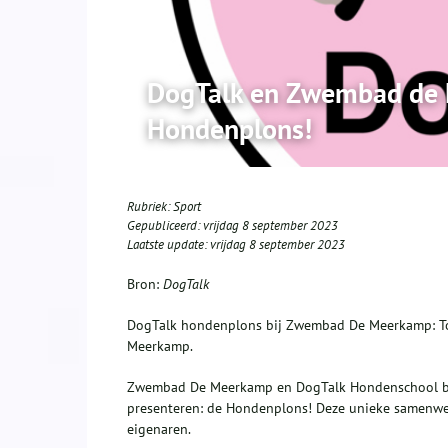
DogTalk en Zwembad de 
Hondenplons!
Rubriek:
Sport
Gepubliceerd:
vrijdag 8 september 2023
Laatste update:
vrijdag 8 september 2023
Bron:
DogTalk
DogTalk hondenplons bij Zwembad De Meerkamp: To
Meerkamp.
Zwembad De Meerkamp en DogTalk Hondenschool bu
presenteren: de Hondenplons! Deze unieke samenwerk
eigenaren.