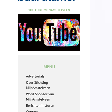
YOUTUBE MIJNAMSTELVEEN
MENU
Advertorials
Over Stichting
MijnAmstelveen
Word Sponsor van
MijnAmstelveen
Berichten insturen
Contact