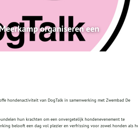
Meerkamp organiseren een
ffe hondenactiviteit van DogTalk in samenwerking met Zwembad De
ndelen hun krachten om een onvergetelijk hondenevenement te
ing belooft een dag vol plezier en verfrissing voor zowel honden als 