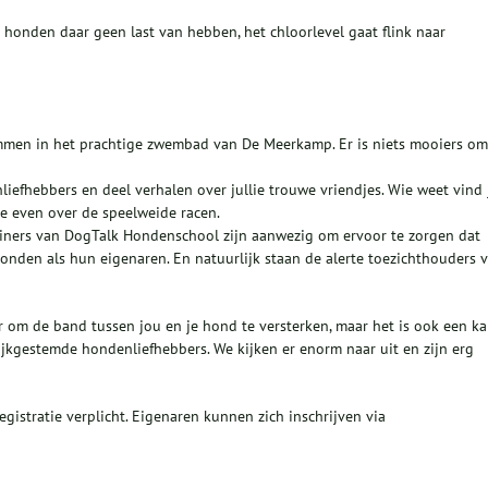
 honden daar geen last van hebben, het chloorlevel gaat flink naar
men in het prachtige zwembad van De Meerkamp. Er is niets mooiers om
efhebbers en deel verhalen over jullie trouwe vriendjes. Wie weet vind 
ze even over de speelweide racen.
ainers van DogTalk Hondenschool zijn aanwezig om ervoor te zorgen dat
 honden als hun eigenaren. En natuurlijk staan de alerte toezichthouders 
 om de band tussen jou en je hond te versterken, maar het is ook een k
kgestemde hondenliefhebbers. We kijken er enorm naar uit en zijn erg
istratie verplicht. Eigenaren kunnen zich inschrijven via