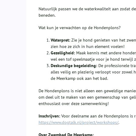
Natuurlijk passen we de waterkwaliteit aan zodat de
beneden.
Wat kun je verwachten op de Hondenplons?
Waterpret:
Zie je hond genieten van het zwem
zien hoe ze zich in hun element voelen!
Gezelligheid:
Maak kennis met andere hondenli
wel een tof speelmaatje voor je hond terwijl 
Deskundige begeleiding:
De professionele tr
alles veilig en plezierig verloopt voor zowel
de Meerkamp ook aan het bad.
De Hondenplons is niet alleen een geweldige manier
om deel uit te maken van een gemeenschap van gelij
enthousiast over deze samenwerking!
Inschrijven:
Voor deelname aan de Hondenplons is reg
https://www.dogtalk.nl/project/workshops/
.
Over Zwembad De Meerkamp: