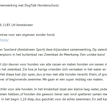
menwerking met DogTalk Hondenschool.
, 1185 LN Amstelveen
entree voor een eigenaar zonder hond.
shops/
van Soerland (Amstelveen Sport) deze bijzondere samenwerking. Op zater
denplons in het buitenbad van Zwembad de Meerkamp. Een unieke kans!
t zijn deuren voor honden van alle rassen en maten honden om samen 
n het zwembad. Zie hoe je harige vrienden zich vermaken in het water en
et diepe bad zijn open, dus je kan met alle honden terecht. Klein, of gro
iver of beginnende zwemmer. We gaan er een super middag van maken.
chikt voor alle honden. In het kinderbad staat een kleine laag water, zoda
men hebben, of honden die gewoon liever wat rond spetteren samen me
 in het begin 1,10 diep, dus geschikt voor de echte zwemmers. En zelf ka