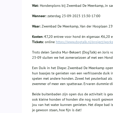
Wat:
Hondenplons bij Zwembad De Meerkamp, in sa
Wanneer:
zaterdag 23-09-2023 15:30-17:00
Waar:
Zwembad De Meerkamp, Van der Hooplaan 239
Kosten
: €7,20 entree voor hond én eigenaar. €6,20 
Tickets:
online
https://www.dogtalk.nl/project/work
Trots delen Sandra Mur-Bekaert (DogTalk) en Joris 
23-09 sluiten we het zomerseizoen af met een Hon
Een Duik in het Diepe: Zwembad De Meerkamp open
hun baasjes te genieten van een verfrissende duik i
spelen met andere honden. Zowel het peuterbad als h
zwemmer of meer een spatteraar. Ervaren dummie-d
Beide buitenbaden zijn open dus de activiteit is ges
ook kleine honden of honden die nog nooit gezwom
jou van het water kunnen genieten. Het diepe bad is
je gewoon staan, hoe fijn is dat!