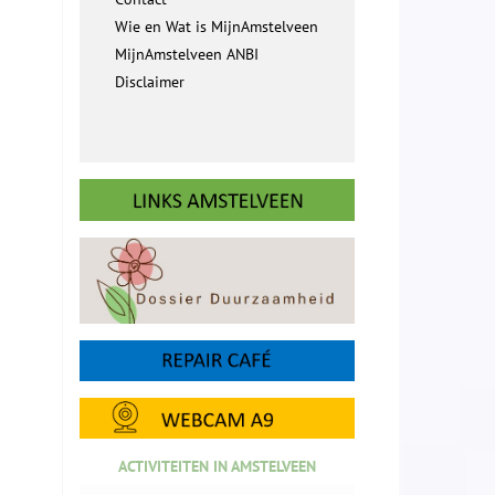
Wie en Wat is MijnAmstelveen
MijnAmstelveen ANBI
Disclaimer
ACTIVITEITEN IN AMSTELVEEN