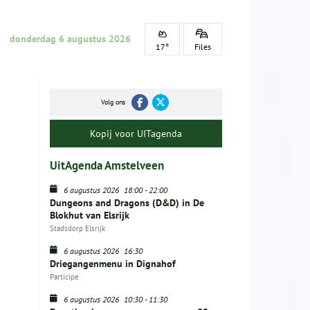
donderdag 6 augustus 2026
17°
Files
Volg ons
Kopij voor UITagenda
UitAgenda Amstelveen
6 augustus 2026
18:00
-
22:00
Dungeons and Dragons (D&D) in De
Blokhut van Elsrijk
Stadsdorp Elsrijk
6 augustus 2026
16:30
Driegangenmenu in Dignahof
Participe
6 augustus 2026
10:30
-
11:30