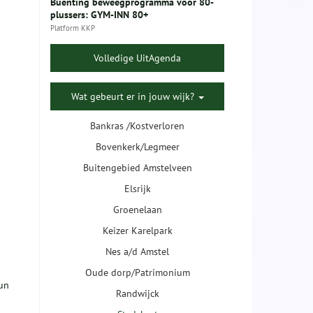
Buenting beweegprogramma voor 80-
plussers: GYM-INN 80+
Platform KKP
Volledige UitAgenda
Wat gebeurt er in jouw wijk?
Bankras /Kostverloren
Bovenkerk/Legmeer
Buitengebied Amstelveen
Elsrijk
Groenelaan
Keizer Karelpark
Nes a/d Amstel
Oude dorp/Patrimonium
hun
Randwijck