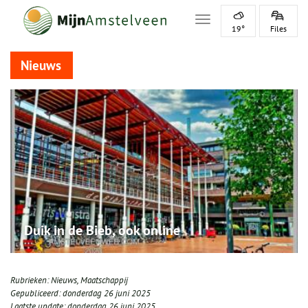
Toggle navigation
19°
Files
Nieuws
Duik in de Bieb, ook online
Rubrieken:
Nieuws
,
Maatschappij
Gepubliceerd:
donderdag 26 juni 2025
Laatste update:
donderdag 26 juni 2025