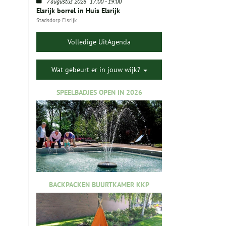
7 augustus 2026
17:00
-
19:00
Elsrijk borrel in Huis Elsrijk
Stadsdorp Elsrijk
Volledige UitAgenda
Wat gebeurt er in jouw wijk?
SPEELBADJES OPEN IN 2026
BACKPACKEN BUURTKAMER KKP