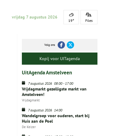
vrijdag 7 augustus 2026
19°
Files
Volg ons
Kopij voor UITagenda
UitAgenda Amstelveen
7 augustus 2026
08:00
-
17:00
Vrijdagmarkt gezelligste markt van
Amstelveen!
Vrijdagmarkt
7 augustus 2026
14:00
Wandelgroep voor ouderen, start bij
Huis aan de Poel
De Keizer