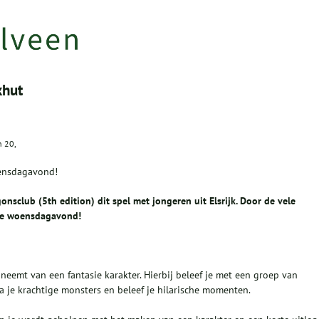
khut
n 20,
oensdagavond!
club (5th edition) dit spel met jongeren uit Elsrijk. Door de vele
de woensdagavond!
neemt van een fantasie karakter. Hierbij beleef je met een groep van
a je krachtige monsters en beleef je hilarische momenten.