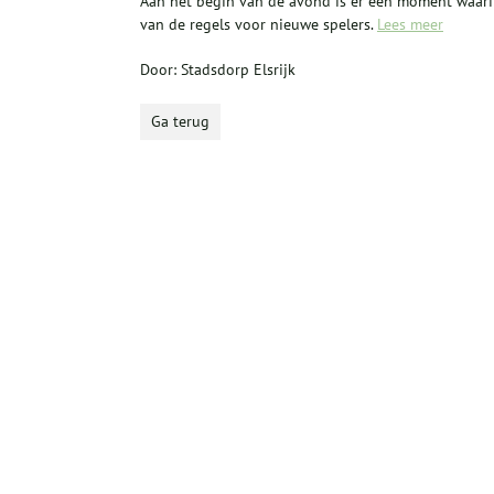
Aan het begin van de avond is er een moment waari
van de regels voor nieuwe spelers.
Lees meer
Door: Stadsdorp Elsrijk
Ga terug