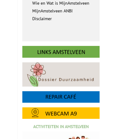
Wie en Wat is MijnAmstelveen
MijnAmstelveen ANBI
Disclaimer
ACTIVITEITEN IN AMSTELVEEN