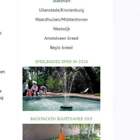
Stadshart
Uilenstede/Kronenburg
Waardhuizen/Middenhoven
Westwijk
p
Amstelveen breed
Regio breed
SPEELBADJES OPEN IN 2026
gen
e
ng
BACKPACKEN BUURTKAMER KKP