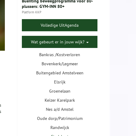
Buenting beweegprogramma voor 80-
plussers: GYM-INN 80+
Platform KKP
Volledige UitAgenda
Wat gebeurt er in jouw wijk?
Bankras /Kostverloren
Bovenkerk/Legmeer
Buitengebied Amstelveen
Elsrijk
Groenelaan
Keizer Karelpark
s
Nes a/d Amstel
s
Oude dorp/Patrimonium
Randwijck