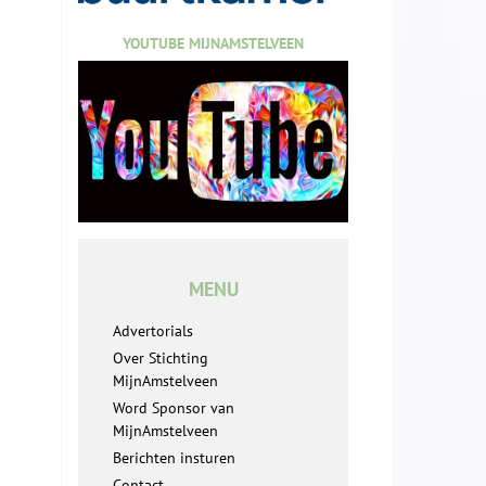
YOUTUBE MIJNAMSTELVEEN
MENU
Advertorials
Over Stichting
MijnAmstelveen
Word Sponsor van
MijnAmstelveen
Berichten insturen
Contact