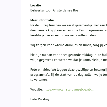
Locatie
Beheerkantoor Amsterdamse Bos
Meer informatie
Na de uitleg lunchen we eerst gezamenlijk met een l
deelnemers krijgt een eigen stuk Bos toegewezen om 
feestdagen even een frisse neus willen halen.
Wij zorgen voor warme drankjes en lunch, zorg jij v
Meld je nu aan voor deze gezonde middag in de buit
wij je gegevens en weten we dat je komt. Meld je m
Foto en video We leggen deze gezellige en belangr
programma’s. Bij de start van de dag zullen we je t
te verlenen.
Website:
https://www.amsterdamsebos.nl/...
Foto Pixabay