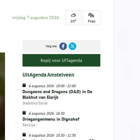
vrijdag 7 augustus 2026
20°
Files
Volg ons
Kopij voor UITagenda
UitAgenda Amstelveen
6 augustus 2026
18:00
-
22:00
Dungeons and Dragons (D&D) in De
Blokhut van Elsrijk
Stadsdorp Elsrijk
6 augustus 2026
16:30
Driegangenmenu in Dignahof
Participe
6 augustus 2026
10:30
-
11:30