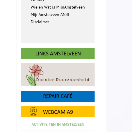
Wie en Wat is MijnAmstelveen
MijnAmstelveen ANBI
Disclaimer
ACTIVITEITEN IN AMSTELVEEN