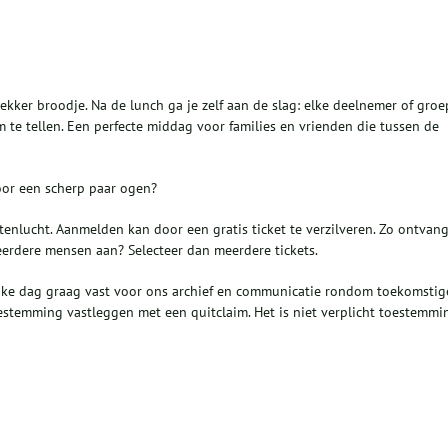
ekker broodje. Na de lunch ga je zelf aan de slag: elke deelnemer of groe
te tellen. Een perfecte middag voor families en vrienden die tussen de
oor een scherp paar ogen?
enlucht. Aanmelden kan door een gratis ticket te verzilveren. Zo ontvan
eerdere mensen aan? Selecteer dan meerdere tickets.
ijke dag graag vast voor ons archief en communicatie rondom toekomstig
oestemming vastleggen met een quitclaim. Het is niet verplicht toestemmi