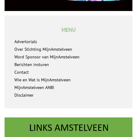
MENU
Advertorials
Over Stichting MijnAmstelveen
Word Sponsor van MijnAmstelveen
Berichten insturen
Contact
Wie en Wat is MijnAmstelveen
MijnAmstelveen ANBI
Disclaimer