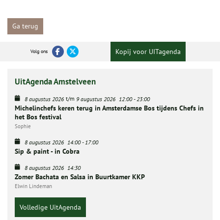
Ga terug
Kopij voor UITagenda
Volg ons
UitAgenda Amstelveen
t/m
8 augustus 2026
9 augustus 2026
12:00
-
23:00
Michelinchefs keren terug in Amsterdamse Bos tijdens Chefs in
het Bos festival
Sophie
8 augustus 2026
14:00
-
17:00
Sip & paint - in Cobra
8 augustus 2026
14:30
Zomer Bachata en Salsa in Buurtkamer KKP
Elwin Lindeman
Volledige UitAgenda