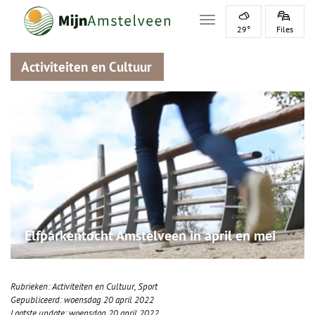
Toggle navigation
29°
Files
Activiteiten en Cultuur
Elfparkentocht Amstelveen in april en mei
Rubrieken:
Activiteiten en Cultuur
,
Sport
Gepubliceerd:
woensdag 20 april 2022
Laatste update:
woensdag 20 april 2022