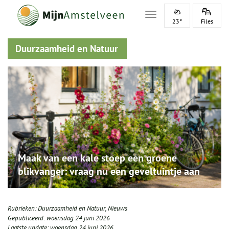
Toggle navigation
23°
Files
Duurzaamheid en Natuur
Maak van een kale stoep een groene
blikvanger: vraag nu een geveltuintje aan
Rubrieken:
Duurzaamheid en Natuur
,
Nieuws
Gepubliceerd:
woensdag 24 juni 2026
Laatste update:
woensdag 24 juni 2026