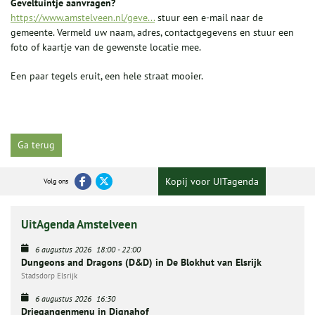
Geveltuintje aanvragen?
https://www.amstelveen.nl/geve...
stuur een e-mail naar de
gemeente. Vermeld uw naam, adres, contactgegevens en stuur een
foto of kaartje van de gewenste locatie mee.
Een paar tegels eruit, een hele straat mooier.
Ga terug
Kopij voor UITagenda
Volg ons
UitAgenda Amstelveen
6 augustus 2026
18:00
-
22:00
Dungeons and Dragons (D&D) in De Blokhut van Elsrijk
Stadsdorp Elsrijk
6 augustus 2026
16:30
Driegangenmenu in Dignahof