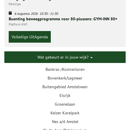
Participe
6 augustus 2026
10:30
-
11:30
Buenting beweegprogramma voor 80-plussers: GYM-INN 80+
Platform KKP
Volledige UitAgenda
Wat gebeurt er in jouw wijk?
Bankras /Kostverloren
Bovenkerk/Legmeer
Buitengebied Amstelveen
Elsrijk
Groenelaan
Keizer Karelpark
Nes a/d Amstel