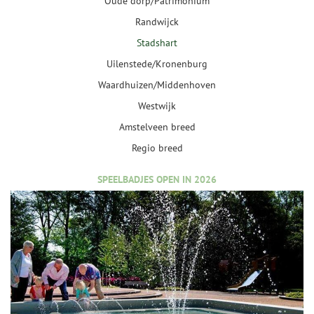
Oude dorp/Patrimonium
Randwijck
Stadshart
Uilenstede/Kronenburg
Waardhuizen/Middenhoven
Westwijk
Amstelveen breed
Regio breed
SPEELBADJES OPEN IN 2026