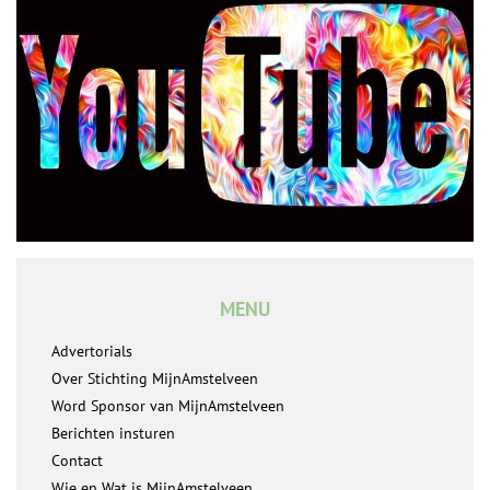
MENU
Advertorials
Over Stichting MijnAmstelveen
Word Sponsor van MijnAmstelveen
Berichten insturen
Contact
Wie en Wat is MijnAmstelveen