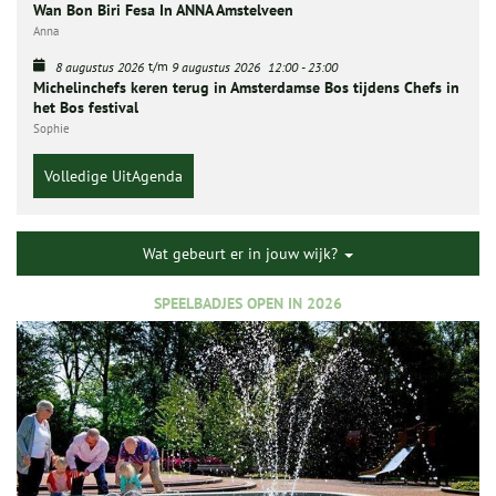
Wan Bon Biri Fesa In ANNA Amstelveen
Anna
t/m
8 augustus 2026
9 augustus 2026
12:00
-
23:00
Michelinchefs keren terug in Amsterdamse Bos tijdens Chefs in
het Bos festival
Sophie
Volledige UitAgenda
Wat gebeurt er in jouw wijk?
SPEELBADJES OPEN IN 2026