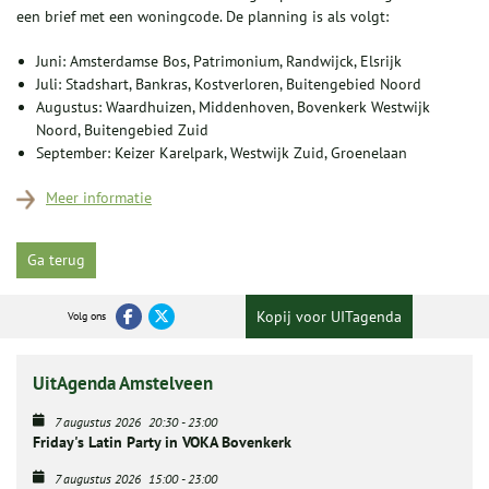
een brief met een woningcode. De planning is als volgt:
Juni: Amsterdamse Bos, Patrimonium, Randwijck, Elsrijk
Juli: Stadshart, Bankras, Kostverloren, Buitengebied Noord
Augustus: Waardhuizen, Middenhoven, Bovenkerk Westwijk
Noord, Buitengebied Zuid
September: Keizer Karelpark, Westwijk Zuid, Groenelaan
Meer informatie
Ga terug
Kopij voor UITagenda
Volg ons
UitAgenda Amstelveen
7 augustus 2026
20:30
-
23:00
Friday's Latin Party in VOKA Bovenkerk
7 augustus 2026
15:00
-
23:00