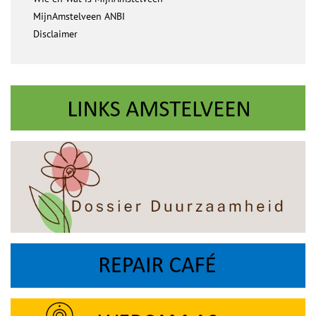
MijnAmstelveen ANBI
Disclaimer