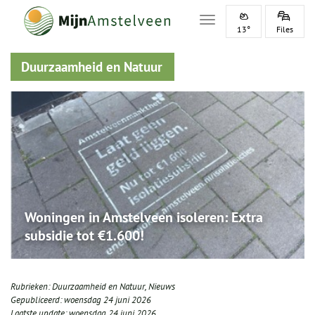
Toggle navigation
13°
Files
Duurzaamheid en Natuur
Woningen in Amstelveen isoleren: Extra
subsidie tot €1.600!
Rubrieken:
Duurzaamheid en Natuur
,
Nieuws
Gepubliceerd:
woensdag 24 juni 2026
Laatste update:
woensdag 24 juni 2026