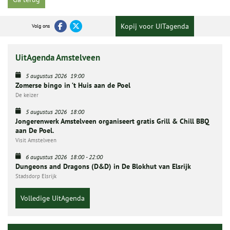
Kopij voor UITagenda
Volg ons
UitAgenda Amstelveen
5 augustus 2026
19:00
Zomerse bingo in ’t Huis aan de Poel
De keizer
5 augustus 2026
18:00
Jongerenwerk Amstelveen organiseert gratis Grill & Chill BBQ
aan De Poel.
Visit Amstelveen
6 augustus 2026
18:00
-
22:00
Dungeons and Dragons (D&D) in De Blokhut van Elsrijk
Stadsdorp Elsrijk
Volledige UitAgenda