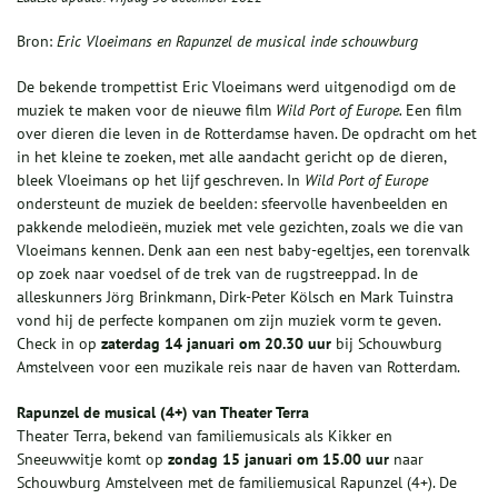
Bron:
Eric Vloeimans en Rapunzel de musical inde schouwburg
De bekende trompettist Eric Vloeimans werd uitgenodigd om de
muziek te maken voor de nieuwe film
Wild Port of Europe
.
Een film
over dieren die leven in de Rotterdamse haven. De opdracht om het
in het kleine te zoeken, met alle aandacht gericht op de dieren,
bleek Vloeimans op het lijf geschreven. In
Wild Port of Europe
ondersteunt de muziek de beelden: sfeervolle havenbeelden en
pakkende melodieën, muziek met vele gezichten, zoals we die van
Vloeimans kennen. Denk aan een nest baby-egeltjes, een torenvalk
op zoek naar voedsel of de trek van de rugstreeppad. In de
alleskunners Jörg Brinkmann, Dirk-Peter Kölsch en Mark Tuinstra
vond hij de perfecte kompanen om zijn muziek vorm te geven.
Check in op
zaterdag 14 januari om 20.30 uur
bij Schouwburg
Amstelveen voor een muzikale reis naar de haven van Rotterdam.
Rapunzel de musical (4+) van Theater Terra
Theater Terra, bekend van familiemusicals als Kikker en
Sneeuwwitje komt op
zondag 15 januari om 15.00 uur
naar
Schouwburg Amstelveen met de familiemusical Rapunzel (4+). De