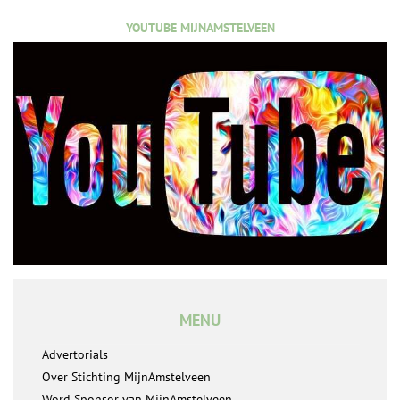
YOUTUBE MIJNAMSTELVEEN
MENU
Advertorials
Over Stichting MijnAmstelveen
Word Sponsor van MijnAmstelveen