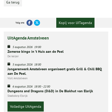
Ga terug
Kopij voor UITagenda
Volg ons
UitAgenda Amstelveen
5 augustus 2026
19:00
Zomerse bingo in ’t Huis aan de Poel
De keizer
5 augustus 2026
18:00
Jongerenwerk Amstelveen organiseert gratis Grill & Chill BBQ
aan De Poel.
Visit Amstelveen
6 augustus 2026
18:00
-
22:00
Dungeons and Dragons (D&D) in De Blokhut van Elsrijk
Stadsdorp Elsrijk
Volledige UitAgenda