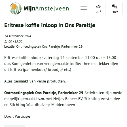
Toggle navigation
20°
Files
Eritrese koffie inloop in Ons Pareltje
14 september 2024
11:00
-
15:00
Locatie
: Ontmoetingsplek Ons Pareltje, Parlevinker 29
Eritrese koffie inloop - zaterdag 14 september 11.00 uur – 15.00
uur. Kom genieten van vers gemaakte koffie/ thee met lekkernijen
uit Eritrea (pannenkoek/ broodje/ etc.)
Alles gemaakt van verse producten.
Ontmoetingsplek Ons Pareltje, Parlevinker 29
Activiteiten zijn mede
mogelijk gemaakt i.s.m. met Netjes Beheer BV, Stichting Amstelidee
en Stichting Waardhuizen/ Middenhoven
Door: Participe