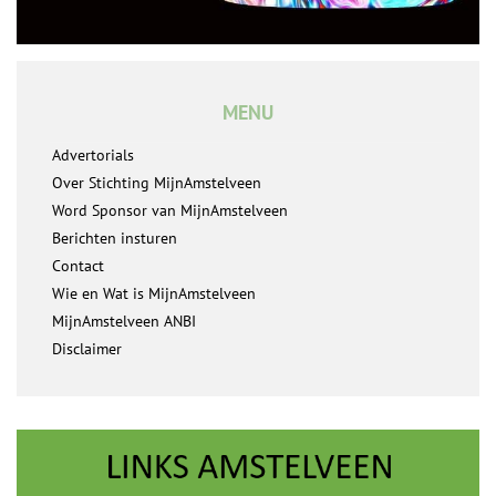
MENU
Advertorials
Over Stichting MijnAmstelveen
Word Sponsor van MijnAmstelveen
Berichten insturen
Contact
Wie en Wat is MijnAmstelveen
MijnAmstelveen ANBI
Disclaimer