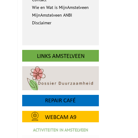
Wie en Wat is MijnAmstelveen
MijnAmstelveen ANBI
Disclaimer
ACTIVITEITEN IN AMSTELVEEN