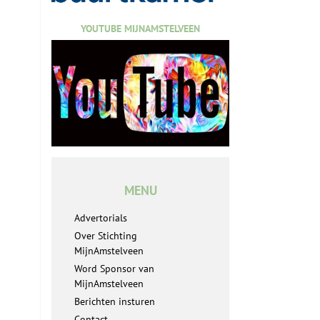
YOUTUBE MIJNAMSTELVEEN
MENU
Advertorials
Over Stichting
MijnAmstelveen
Word Sponsor van
MijnAmstelveen
Berichten insturen
Contact