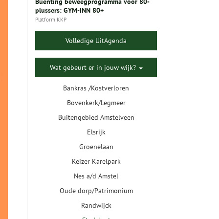
Buenting beweegprogramma voor 80-
plussers: GYM-INN 80+
Platform KKP
Volledige UitAgenda
Wat gebeurt er in jouw wijk?
Bankras /Kostverloren
Bovenkerk/Legmeer
Buitengebied Amstelveen
Elsrijk
Groenelaan
Keizer Karelpark
Nes a/d Amstel
Oude dorp/Patrimonium
Randwijck