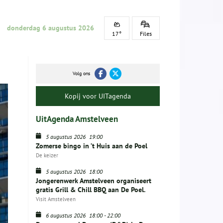
donderdag 6 augustus 2026
17°
Files
Volg ons
Kopij voor UITagenda
UitAgenda Amstelveen
5 augustus 2026
19:00
Zomerse bingo in ’t Huis aan de Poel
De keizer
5 augustus 2026
18:00
Jongerenwerk Amstelveen organiseert
gratis Grill & Chill BBQ aan De Poel.
Visit Amstelveen
6 augustus 2026
18:00
-
22:00