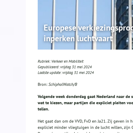
Europese verkiezingspro
inperken luchtvaart
Rubriek:
Verkeer en Mobiliteit
Gepubliceerd:
vrijdag 31 mei 2024
Laatste update:
vrijdag 31 mei 2024
Bron:
SchipholWatch/B
Volgende week donderdag gaat Nederland naar de ste
wat te kiezen, maar partijen die expliciet pleiten v
tellen.
Het gaat dan om de VVD, FvD en Ja21. Zij geven in h
expliciet minder vliegtuigen in de lucht willen, zijn 