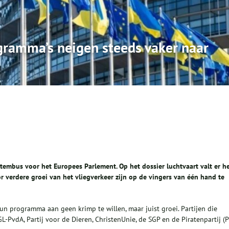
gramma’s neigen steeds vaker naar
mbus voor het Europees Parlement. Op het dossier luchtvaart valt er h
oor verdere groei van het vliegverkeer zijn op de vingers van één hand te
un programma aan geen krimp te willen, maar juist groei. Partijen die
GL-PvdA, Partij voor de Dieren, ChristenUnie, de SGP en de Piratenpartij (P