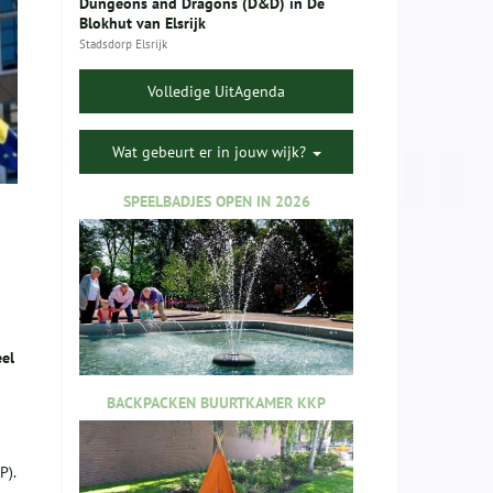
Dungeons and Dragons (D&D) in De
Blokhut van Elsrijk
Stadsdorp Elsrijk
Volledige UitAgenda
Wat gebeurt er in jouw wijk?
SPEELBADJES OPEN IN 2026
eel
BACKPACKEN BUURTKAMER KKP
P).