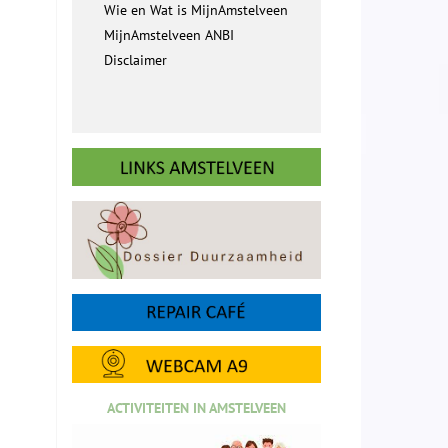
Wie en Wat is MijnAmstelveen
MijnAmstelveen ANBI
Disclaimer
ACTIVITEITEN IN AMSTELVEEN