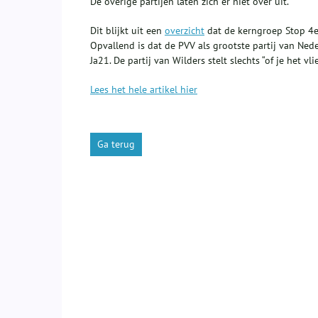
De overige partijen laten zich er niet over uit.
Dit blijkt uit een
overzicht
dat de kerngroep Stop 4
Opvallend is dat de PVV als grootste partij van Ned
Ja21. De partij van Wilders stelt slechts “of je het vl
Lees het hele artikel hier
Ga terug