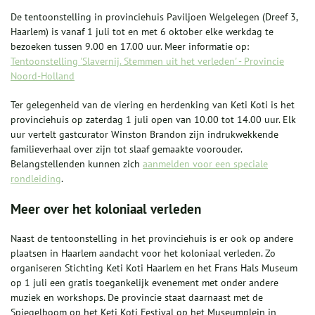
De tentoonstelling in provinciehuis Paviljoen Welgelegen (Dreef 3,
Haarlem) is vanaf 1 juli tot en met 6 oktober elke werkdag te
bezoeken tussen 9.00 en 17.00 uur. Meer informatie op:
Tentoonstelling 'Slavernij. Stemmen uit het verleden' - Provincie
Noord-Holland
Ter gelegenheid van de viering en herdenking van Keti Koti is het
provinciehuis op zaterdag 1 juli open van 10.00 tot 14.00 uur. Elk
uur vertelt gastcurator Winston Brandon zijn indrukwekkende
familieverhaal over zijn tot slaaf gemaakte voorouder.
Belangstellenden kunnen zich
aanmelden voor een speciale
rondleiding
.
Meer over het koloniaal verleden
Naast de tentoonstelling in het provinciehuis is er ook op andere
plaatsen in Haarlem aandacht voor het koloniaal verleden. Zo
organiseren Stichting Keti Koti Haarlem en het Frans Hals Museum
op 1 juli een gratis toegankelijk evenement met onder andere
muziek en workshops. De provincie staat daarnaast met de
Spiegelboom op het Keti Koti Festival op het Museumplein in