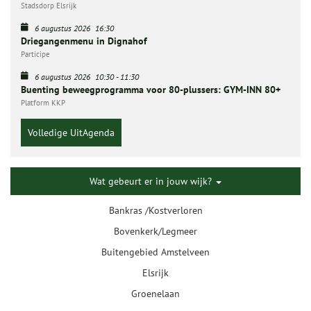
Stadsdorp Elsrijk
6 augustus 2026
16:30
Driegangenmenu in Dignahof
Participe
6 augustus 2026
10:30
-
11:30
Buenting beweegprogramma voor 80-plussers: GYM-INN 80+
Platform KKP
Volledige UitAgenda
Wat gebeurt er in jouw wijk?
Bankras /Kostverloren
Bovenkerk/Legmeer
Buitengebied Amstelveen
Elsrijk
Groenelaan