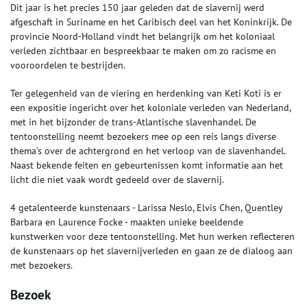
Dit jaar is het precies 150 jaar geleden dat de slavernij werd
afgeschaft in Suriname en het Caribisch deel van het Koninkrijk. De
provincie Noord-Holland vindt het belangrijk om het koloniaal
verleden zichtbaar en bespreekbaar te maken om zo racisme en
vooroordelen te bestrijden.
Ter gelegenheid van de viering en herdenking van Keti Koti is er
een expositie ingericht over het koloniale verleden van Nederland,
met in het bijzonder de trans-Atlantische slavenhandel. De
tentoonstelling neemt bezoekers mee op een reis langs diverse
thema’s over de achtergrond en het verloop van de slavenhandel.
Naast bekende feiten en gebeurtenissen komt informatie aan het
licht die niet vaak wordt gedeeld over de slavernij.
4 getalenteerde kunstenaars - Larissa Neslo, Elvis Chen, Quentley
Barbara en Laurence Focke - maakten unieke beeldende
kunstwerken voor deze tentoonstelling. Met hun werken reflecteren
de kunstenaars op het slavernijverleden en gaan ze de dialoog aan
met bezoekers.
Bezoek