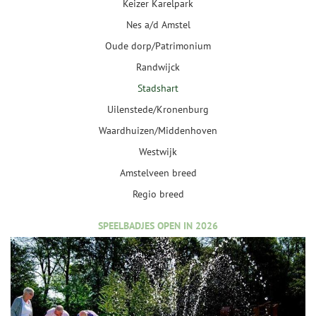
Keizer Karelpark
Nes a/d Amstel
Oude dorp/Patrimonium
Randwijck
Stadshart
Uilenstede/Kronenburg
Waardhuizen/Middenhoven
Westwijk
Amstelveen breed
Regio breed
SPEELBADJES OPEN IN 2026