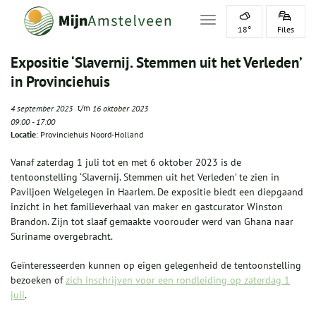
Toggle navigation
18°
Files
Expositie ‘Slavernij. Stemmen uit het Verleden’
in Provinciehuis
t/m
4 september 2023
16 oktober 2023
09:00
-
17:00
Locatie
: Provinciehuis Noord-Holland
Vanaf zaterdag 1 juli tot en met 6 oktober 2023 is de
tentoonstelling ‘Slavernij. Stemmen uit het Verleden’ te zien in
Paviljoen Welgelegen in Haarlem. De expositie biedt een diepgaand
inzicht in het familieverhaal van maker en gastcurator Winston
Brandon. Zijn tot slaaf gemaakte voorouder werd van Ghana naar
Suriname overgebracht.
Geïnteresseerden kunnen op eigen gelegenheid de tentoonstelling
bezoeken of
zich inschrijven voor een rondleiding op zaterdag 1
juli
.