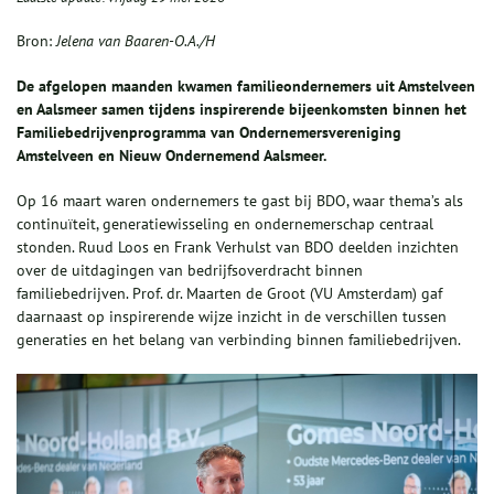
Bron:
Jelena van Baaren-O.A./H
De afgelopen maanden kwamen familieondernemers uit Amstelveen
en Aalsmeer samen tijdens inspirerende bijeenkomsten binnen het
Familiebedrijvenprogramma van Ondernemersvereniging
Amstelveen en Nieuw Ondernemend Aalsmeer.
Op 16 maart waren ondernemers te gast bij BDO, waar thema’s als
continuïteit, generatiewisseling en ondernemerschap centraal
stonden. Ruud Loos en Frank Verhulst van BDO deelden inzichten
over de uitdagingen van bedrijfsoverdracht binnen
familiebedrijven. Prof. dr. Maarten de Groot (VU Amsterdam) gaf
daarnaast op inspirerende wijze inzicht in de verschillen tussen
generaties en het belang van verbinding binnen familiebedrijven.