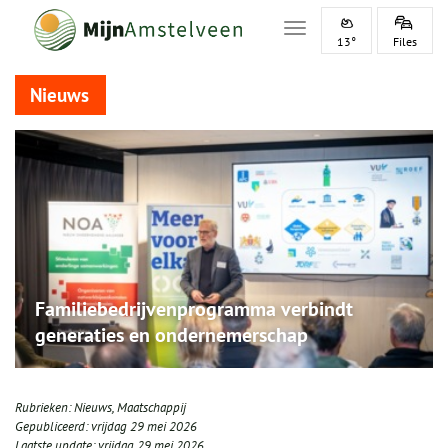
Toggle navigation
13°
Files
Nieuws
Familiebedrijvenprogramma verbindt
generaties en ondernemerschap
Rubrieken:
Nieuws
,
Maatschappij
Gepubliceerd:
vrijdag 29 mei 2026
Laatste update:
vrijdag 29 mei 2026