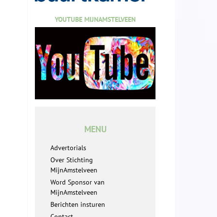
YOUTUBE MIJNAMSTELVEEN
MENU
Advertorials
Over Stichting
MijnAmstelveen
Word Sponsor van
MijnAmstelveen
Berichten insturen
Contact