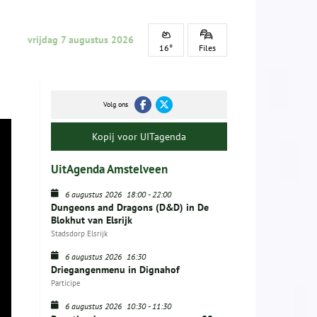
vrijdag 7 augustus 2026
16°
Files
Volg ons
Kopij voor UITagenda
UitAgenda Amstelveen
6 augustus 2026
18:00
-
22:00
Dungeons and Dragons (D&D) in De
Blokhut van Elsrijk
Stadsdorp Elsrijk
6 augustus 2026
16:30
Driegangenmenu in Dignahof
Participe
6 augustus 2026
10:30
-
11:30