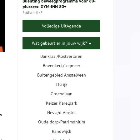
Buenting beweegprogramma voor 80-
plussers: GYM-INN 80+
Platform KKP
Volledige UitAgenda
Wat gebeurt er in jouw wijk?
Bankras /Kostverloren
Bovenkerk/Legmeer
Buitengebied Amstelveen
Elsrijk
Groenelaan
Keizer Karelpark
Nes a/d Amstel
p
Oude dorp/Patrimonium
Randwijck