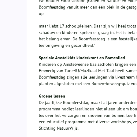
Wethouder Floor Gordon (Groen en Natuur- en Milieue
Boomfeestdag vanuit meer dan één plek in de gastge
op
maar liefst 17 schoolpleinen. Daar zijn wij heel trot
schaduw en kinderen spelen er graag in. Het is belan
het belang ervan. De Boomfeestdag is een feestelij
leefomgeving en gezondheid.”
Speciale Amstelkids kinderkrant en Bomenlied
Kinderen op Amstelveense basisscholen krijgen een 
Emmerig van Tune4U/Muzikaal Met Taal heeft samen m
Boomfeestdag zingen alle leerlingen via livestream h
planten afgesloten met een Bomen-beweeg-quiz voo
Groene lessen
De jaarlijkse Boomfeestdag maakt al jaren onderdee
programma nodigt leerlingen niet alleen uit om bo
les over het verzorgen en snoeien van bomen. Lee
een educatief programma met diverse workshops, ve
Stichting NatuurWijs.