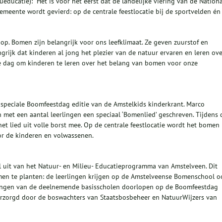
ducatie): “Het is voor het eerst dat de landelijke viering van de Nation
meente wordt gevierd: op de centrale feestlocatie bij de sportvelden én
s op. Bomen zijn belangrijk voor ons leefklimaat. Ze geven zuurstof en
grijk dat kinderen al jong het plezier van de natuur ervaren en leren ove
ke dag om kinderen te leren over het belang van bomen voor onze
speciale Boomfeestdag editie van de Amstelkids kinderkrant. Marco
et een aantal leerlingen een speciaal ‘Bomenlied’ geschreven. Tijdens 
et lied uit volle borst mee. Op de centrale feestlocatie wordt het bomen
r de kinderen en volwassenen.
l uit van het Natuur- en Milieu- Educatieprogramma van Amstelveen. Dit
men te planten: de leerlingen krijgen op de Amstelveense Bomenschool o
rlingen van de deelnemende basisscholen doorlopen op de Boomfeestdag
rzorgd door de boswachters van Staatsbosbeheer en NatuurWijzers van