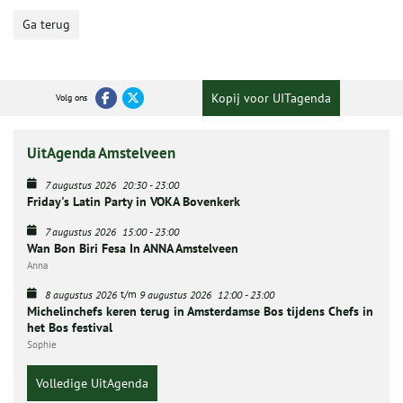
Ga terug
Kopij voor UITagenda
Volg ons
UitAgenda Amstelveen
7 augustus 2026
20:30
-
23:00
Friday's Latin Party in VOKA Bovenkerk
7 augustus 2026
15:00
-
23:00
Wan Bon Biri Fesa In ANNA Amstelveen
Anna
t/m
8 augustus 2026
9 augustus 2026
12:00
-
23:00
Michelinchefs keren terug in Amsterdamse Bos tijdens Chefs in
het Bos festival
Sophie
Volledige UitAgenda