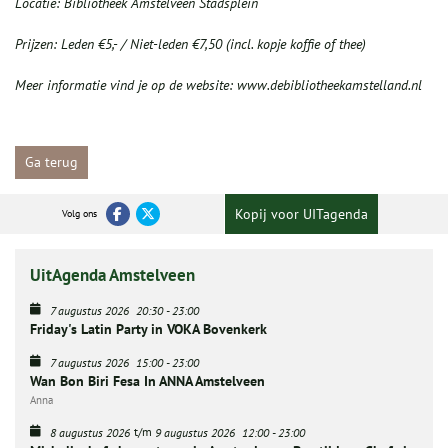
Locatie: Bibliotheek Amstelveen Stadsplein
Prijzen: Leden €5,- / Niet-leden €7,50 (incl. kopje koffie of thee)
Meer informatie vind je op de website: www.debibliotheekamstelland.nl
Ga terug
Kopij voor UITagenda
Volg ons
UitAgenda Amstelveen
7 augustus 2026
20:30
-
23:00
Friday's Latin Party in VOKA Bovenkerk
7 augustus 2026
15:00
-
23:00
Wan Bon Biri Fesa In ANNA Amstelveen
Anna
t/m
8 augustus 2026
9 augustus 2026
12:00
-
23:00