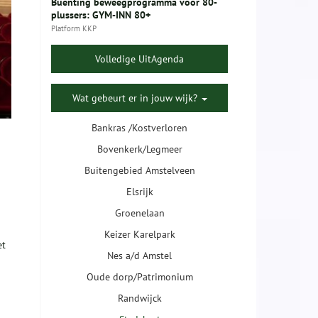
Buenting beweegprogramma voor 80-
plussers: GYM-INN 80+
Platform KKP
Volledige UitAgenda
Wat gebeurt er in jouw wijk?
Bankras /Kostverloren
Bovenkerk/Legmeer
Buitengebied Amstelveen
Elsrijk
Groenelaan
Keizer Karelpark
et
Nes a/d Amstel
Oude dorp/Patrimonium
Randwijck