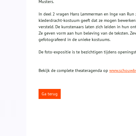
Musters.
In deel 2 vragen Hans Lemmerman en Inge van Run z
klederdracht-kostuum geeft dat ze mogen bewerken
versteld. De kunstenaars laten zich leiden in hun 
Ze geven vorm aan hun beleving van de teksten. Zev
gefotografeerd in de unieke kostuums.
De foto-expositie is te bezichtigen tijdens opening
Bekijk de complete theateragenda op
www.schouwbu
Ga terug