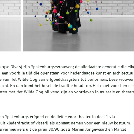
rgse Diva’s) zijn Spakenburgsevrouwen; de allerlaatste generatie die elk
 een voorbije tijd die openstaan voor hedendaagse kunst en architectuur
ie van Het Wilde Oog van erfgoeddraagsters tot performers. Deze vrouwe
acht. En dan komt het besef: de traditie houdt op. Het moet voor hen ee
kten met Het Wilde Oog blijvend zijn en voortleven in museale en theatr
n Spakenburgs erfgoed en de liefde voor theater. In deel 1 via
it klederdracht of visserij als opmaat nemen voor een nieuw kostuum.
vernieuwers uit de jaren 80/90, zoals Marien Jongewaard en Marcel