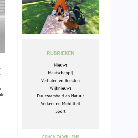
RUBRIEKEN
Nieuws
e
Maatschappij
.
Verhalen en Beelden
n
n
Wijknieuws
ale
Duurzaamheid en Natuur
Verkeer en Mobiliteit
Sport
CONCHITA WILLEMS