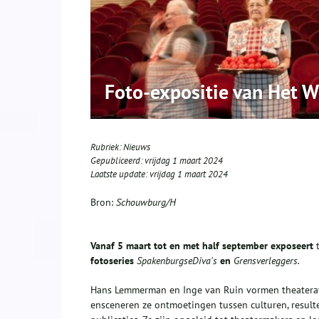
Foto-expositie van Het 
Rubriek:
Nieuws
Gepubliceerd:
vrijdag 1 maart 2024
Laatste update:
vrijdag 1 maart 2024
Bron:
Schouwburg/H
Vanaf 5 maart
tot en met
half september
exposeert
t
fotoseries
Spakenburgse
Diva's
en
Grensverleggers
.
Hans Lemmerman en Inge van Ruin vormen theaterat
ensceneren ze ontmoetingen tussen culturen, resulte