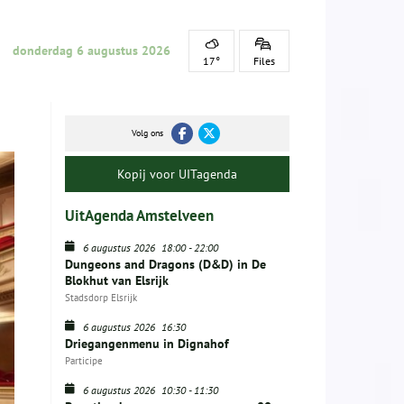
donderdag 6 augustus 2026
17°
Files
Volg ons
Kopij voor UITagenda
UitAgenda Amstelveen
6 augustus 2026
18:00
-
22:00
Dungeons and Dragons (D&D) in De
Blokhut van Elsrijk
Stadsdorp Elsrijk
6 augustus 2026
16:30
Driegangenmenu in Dignahof
Participe
6 augustus 2026
10:30
-
11:30