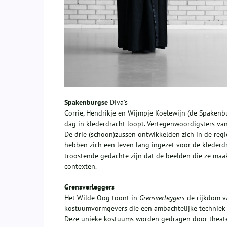
Spakenburgse
Diva's
Corrie, Hendrikje en Wijmpje Koelewijn (de Spakenbu
dag in klederdracht loopt. Vertegenwoordigsters van
De drie (schoon)zussen ontwikkelden zich in de reg
hebben zich een leven lang ingezet voor de klederdr
troostende gedachte zijn dat de beelden die ze maa
contexten.
Grensverleggers
Het Wilde Oog toont in
Grensverleggers
de rijkdom va
kostuumvormgevers die een ambachtelijke techniek u
Deze unieke kostuums worden gedragen door theater