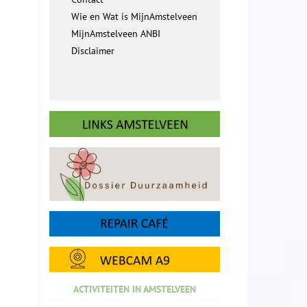
Wie en Wat is MijnAmstelveen
MijnAmstelveen ANBI
Disclaimer
ACTIVITEITEN IN AMSTELVEEN