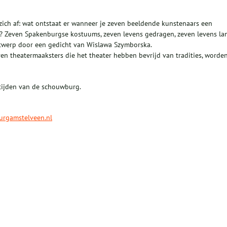
ich af: wat ontstaat er wanneer je zeven beeldende kunstenaars een
? Zeven Spakenburgse kostuums, zeven levens gedragen, zeven levens la
ontwerp door een gedicht van Wislawa Szymborska.
en theatermaaksters die het theater hebben bevrijd van tradities, worde
stijden van de schouwburg.
rgamstelveen.nl