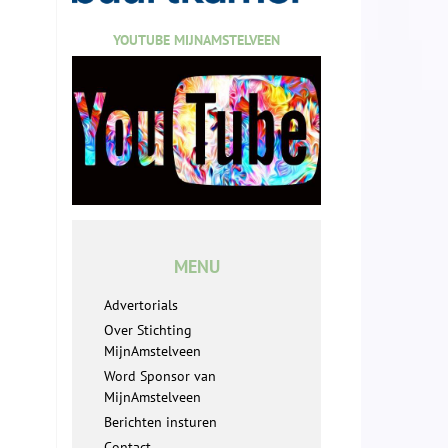
YOUTUBE MIJNAMSTELVEEN
MENU
Advertorials
Over Stichting
MijnAmstelveen
Word Sponsor van
MijnAmstelveen
Berichten insturen
Contact