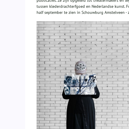
publicaties. Ze zijn opgeleid tot theatermakers en 
tussen klederdrachterfgoed en Nederlandse kunst. F
half september te zien in Schouwburg Amstelveen - z