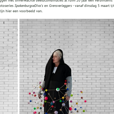
leggen met onverwachte beeldcombinaties al ruim 20 jaar een verbintenis
otoseries
Spakenburgse
Diva’s
en
Grensverleggers
- vanaf dinsdag 5 maart t
ijn hier een voorbeeld van.