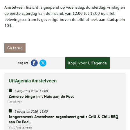
Amstelveen InZicht is geopend op woensdag, donderdag, vrijdag en
de eerste zaterdag van de maand, van 12.00 tot 17.00 uur. Het
belevingscentrum is gevestigd boven de bibliotheek aan Stadsplein
103.
Ga terug
Kopij voor UITagenda
Volg ons
UitAgenda Amstelveen
5 augustus 2026
19:00
Zomerse bingo in ’t Huis aan de Poel
De keizer
5 augustus 2026
18:00
Jongerenwerk Amstelveen organiseert gratis Grill & Chill BBQ
aan De Poel.
Visit Amstelveen