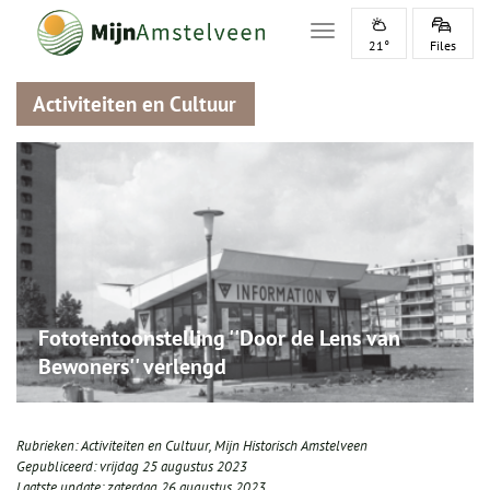
Toggle navigation
21°
Files
Activiteiten en Cultuur
Fototentoonstelling ''Door de Lens van
Bewoners'' verlengd
Rubrieken:
Activiteiten en Cultuur
,
Mijn Historisch Amstelveen
Gepubliceerd:
vrijdag 25 augustus 2023
Laatste update:
zaterdag 26 augustus 2023