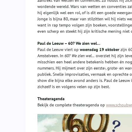
aantrekt van wetten en conventies. Zo houdt hij zic
wordende wereld. Wars van wetten en conventies zal 
hij eigenlijk wel een rol, of is dit een goede weerga
Jonge is bijna 80, maar van stilzitten wil hij niets we
want in rap tempo volgen zijn boeken, voorstellingen
even scherp en steekt hij zijn kritische mening niet
Paul de Leeuw – 60? We zien wel…
Paul de Leeuw viert op
woensdag 19 oktober
zijn 6
Amstelveen. In
60? We zien wel…
overziet hij zijn leve
misschien een heel andere betekenis hebben én nog 
nummers. Hij mijmert over zijn eerste-, grote- en wa
publiek. Snelle improvisaties, vermaak en oprechte o
show die bijna elke avond anders is. Paul de Leeuw i
zichzelf is en volgens velen op zijn best.
Theateragenda
Bekijk de complete theateragenda op
www.schoubwu