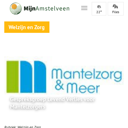
Toggle navigation
22°
Files
Welzijn en Zorg
Gespreksgroep Levend Verlies voor
Mantelzorgers
Rubriek:
Welzijn en Zorg