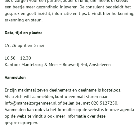
als u zorgen voor een partner, ouder of kind, die ineens of steeds
een beetje meer gezondheid inleveren. De consulent begeleidt het
gesprek en geeft inzicht, informatie en tips. U vindt hier herkenning,
erkenning en steun.
Data, tijd en plaats:
19, 26 april en 3 mei
10.30 – 12.30
Kantoor Mantelzorg & Meer – Bouwerij 4-d, Amstelveen
Aanmelden
Er zijn maximaal zeven deelnemers en deelname is kosteloos.
Als u zich wilt aanmelden, kunt u een mail sturen naar
info@mantelzorgenmeer.nl of bellen bel met 020 5127250.
Aanmelden kan ook via het formulier op de website. In onze agenda
op de website vindt u ook meer informatie over deze
gespreksgroepen.