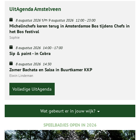
UitAgenda Amstelveen
t/m
8 augustus 2026
9 augustus 2026
12:00
-
23:00
Michelinchefs keren terug in Amsterdamse Bos tijdens Chefs in
het Bos festival
Sophie
8 augustus 2026
14:00
-
17:00
Sip & paint - in Cobra
8 augustus 2026
14:30
Zomer Bachata en Salsa in Buurtkamer KKP
Elwin Lindeman
Volledige UitAgenda
Wat gebeurt er in jouw wijk?
SPEELBADJES OPEN IN 2026