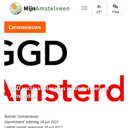
Toggle navigation
25°
Files
Coronanieuws
GGD vaccinatielocaties in Amstelveen en
Amsterdam
Rubriek:
Coronanieuws
Gepubliceerd:
zaterdag 16 juli 2022
Laatste update:
woensdag 20 juli 2022