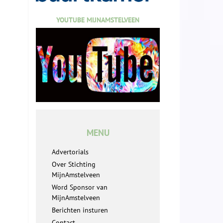
YOUTUBE MIJNAMSTELVEEN
MENU
Advertorials
Over Stichting
MijnAmstelveen
Word Sponsor van
MijnAmstelveen
Berichten insturen
Contact