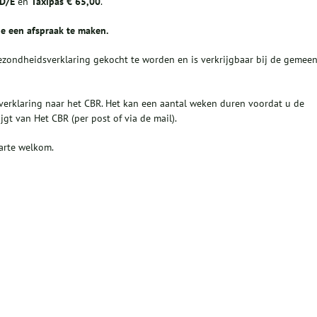
D/E
en
Taxipas
€ 65,00
.
tie een afspraak te maken.
Gezondheidsverklaring gekocht te worden en is verkrijgbaar bij de gemee
erklaring naar het CBR. Het kan een aantal weken duren voordat u de
jgt van Het CBR (per post of via de mail).
arte welkom.