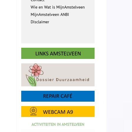
Wie en Wat is MijnAmstelveen
MijnAmstelveen ANBI
Disclaimer
ACTIVITEITEN IN AMSTELVEEN