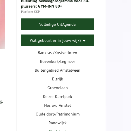
Buenting beweegprogramma voor 80-
plussers: GYM-INN 80+
Platform KKP
Volledige UitAgenda
Wat gebeurt er in jouw wijk?
Bankras /Kostverloren
Bovenkerk/Legmeer
Buitengebied Amstelveen
Elsrijk
Groenelaan
Keizer Karelpark
g,
Nes a/d Amstel
Oude dorp/Patrimonium
Randwijck