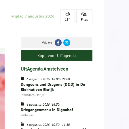
vrijdag 7 augustus 2026
15°
Files
Volg ons
Kopij voor UITagenda
UitAgenda Amstelveen
6 augustus 2026
18:00
-
22:00
Dungeons and Dragons (D&D) in De
Blokhut van Elsrijk
Stadsdorp Elsrijk
6 augustus 2026
16:30
Driegangenmenu in Dignahof
Participe
6 augustus 2026
10:30
-
11:30