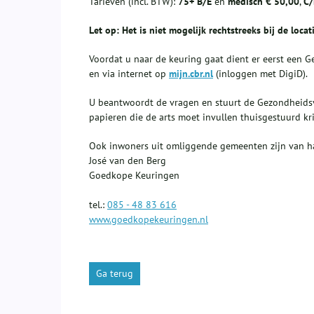
Tarieven (incl. BTW):
75+ B/E
en
medisch
€ 50,00
,
C/
Let op: Het is niet mogelijk rechtstreeks bij de loca
Voordat u naar de keuring gaat dient er eerst een 
en via internet op
mijn.cbr.nl
(inloggen met DigiD).
U beantwoordt de vragen en stuurt de Gezondheidsv
papieren die de arts moet invullen thuisgestuurd kri
Ook inwoners uit omliggende gemeenten zijn van h
José van den Berg
Goedkope Keuringen
tel.:
085 - 48 83 616
www.goedkopekeuringen.nl
Ga terug