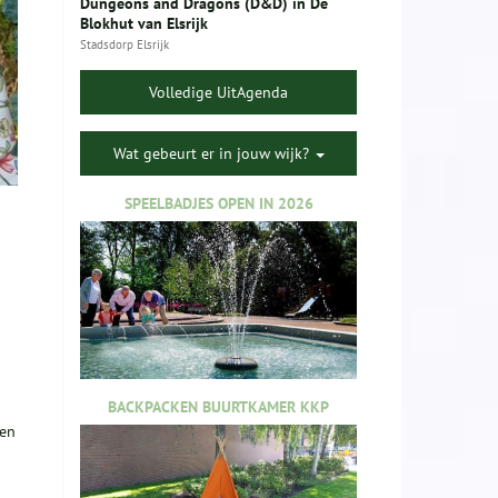
Dungeons and Dragons (D&D) in De
Blokhut van Elsrijk
Stadsdorp Elsrijk
Volledige UitAgenda
Wat gebeurt er in jouw wijk?
SPEELBADJES OPEN IN 2026
BACKPACKEN BUURTKAMER KKP
gen