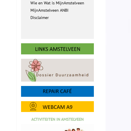
Wie en Wat is MijnAmstelveen
MijnAmstelveen ANBI
Disclaimer
ACTIVITEITEN IN AMSTELVEEN