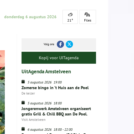
donderdag 6 augustus 2026
21°
Files
Volg ons
Kopij voor UITagenda
UitAgenda Amstelveen
5 augustus 2026
19:00
Zomerse bingo in ’t Huis aan de Poel
De keizer
5 augustus 2026
18:00
Jongerenwerk Amstelveen organiseert
gratis Grill & Chill BBQ aan De Poel.
Visit Amstelveen
6 augustus 2026
18:00
-
22:00