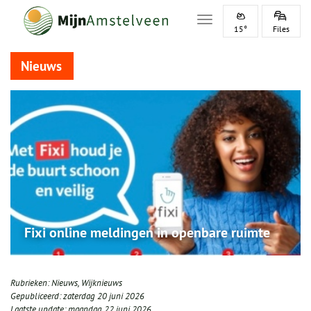
Toggle navigation
15°
Files
Nieuws
Fixi online meldingen in openbare ruimte
Rubrieken:
Nieuws
,
Wijknieuws
Gepubliceerd:
zaterdag 20 juni 2026
Laatste update:
maandag 22 juni 2026