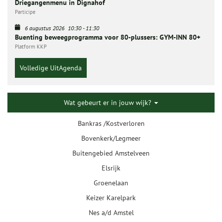
Driegangenmenu in Dignahof
Participe
6 augustus 2026
10:30
-
11:30
Buenting beweegprogramma voor 80-plussers: GYM-INN 80+
Platform KKP
Volledige UitAgenda
Wat gebeurt er in jouw wijk?
Bankras /Kostverloren
Bovenkerk/Legmeer
Buitengebied Amstelveen
Elsrijk
Groenelaan
Keizer Karelpark
Nes a/d Amstel