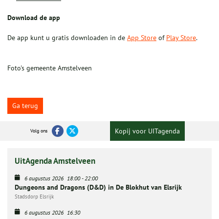
Download de app
De app kunt u gratis downloaden in de
App Store
of
Play Store
.
Foto's gemeente Amstelveen
Ga terug
Kopij voor UITagenda
Volg ons
UitAgenda Amstelveen
6 augustus 2026
18:00
-
22:00
Dungeons and Dragons (D&D) in De Blokhut van Elsrijk
Stadsdorp Elsrijk
6 augustus 2026
16:30