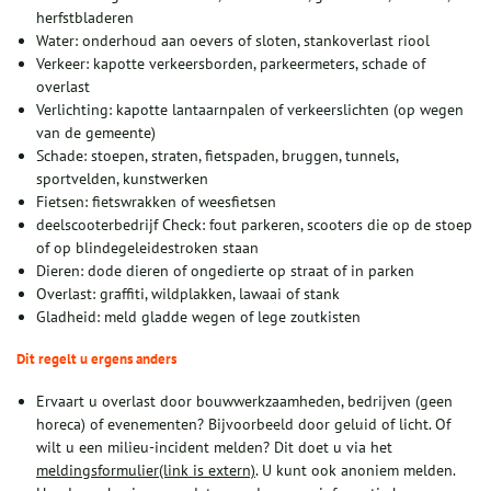
herfstbladeren
Water: onderhoud aan oevers of sloten, stankoverlast riool
Verkeer: kapotte verkeersborden, parkeermeters, schade of
overlast
Verlichting: kapotte lantaarnpalen of verkeerslichten (op wegen
van de gemeente)
Schade: stoepen, straten, fietspaden, bruggen, tunnels,
sportvelden, kunstwerken
Fietsen: fietswrakken of weesfietsen
deelscooterbedrijf Check: fout parkeren, scooters die op de stoep
of op blindegeleidestroken staan
Dieren: dode dieren of ongedierte op straat of in parken
Overlast: graffiti, wildplakken, lawaai of stank
Gladheid: meld gladde wegen of lege zoutkisten
Dit regelt u ergens anders
Ervaart u overlast door bouwwerkzaamheden, bedrijven (geen
horeca) of evenementen? Bijvoorbeeld door geluid of licht. Of
wilt u een milieu-incident melden? Dit doet u via het
meldingsformulier(link is extern)
. U kunt ook anoniem melden.