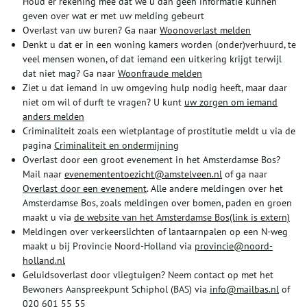
Houd er rekening mee dat we u dan geen informatie kunnen
geven over wat er met uw melding gebeurt
Overlast van uw buren? Ga naar
Woonoverlast melden
Denkt u dat er in een woning kamers worden (onder)verhuurd, te
veel mensen wonen, of dat iemand een uitkering krijgt terwijl
dat niet mag? Ga naar
Woonfraude melden
Ziet u dat iemand in uw omgeving hulp nodig heeft, maar daar
niet om wil of durft te vragen? U kunt
uw zorgen om iemand
anders melden
Criminaliteit zoals een wietplantage of prostitutie meldt u via de
pagina
Criminaliteit en ondermijning
Overlast door een groot evenement in het Amsterdamse Bos?
Mail naar
evenemententoezicht@amstelveen.nl
of ga naar
Overlast door een evenement
. Alle andere meldingen over het
Amsterdamse Bos, zoals meldingen over bomen, paden en groen
maakt u via
de website van het Amsterdamse Bos(link is extern)
Meldingen over verkeerslichten of lantaarnpalen op een N-weg
maakt u bij Provincie Noord-Holland via
provincie@noord-
holland.nl
Geluidsoverlast door vliegtuigen? Neem contact op met het
Bewoners Aanspreekpunt Schiphol (BAS) via
info@mailbas.nl
of
020 601 55 55