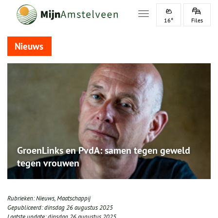
Toggle navigation
16°
Files
Nieuws
GroenLinks en PvdA: samen tegen geweld
tegen vrouwen
Rubrieken:
Nieuws
,
Maatschappij
Gepubliceerd:
dinsdag 26 augustus 2025
Laatste update:
dinsdag 26 augustus 2025