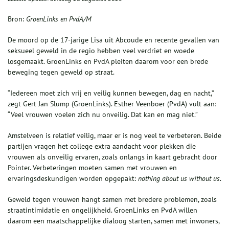
Bron:
GroenLinks en PvdA/M
De moord op de 17-jarige Lisa uit Abcoude en recente gevallen van
seksueel geweld in de regio hebben veel verdriet en woede
losgemaakt. GroenLinks en PvdA pleiten daarom voor een brede
beweging tegen geweld op straat.
“Iedereen moet zich vrij en veilig kunnen bewegen, dag en nacht,”
zegt Gert Jan Slump (GroenLinks). Esther Veenboer (PvdA) vult aan:
“Veel vrouwen voelen zich nu onveilig. Dat kan en mag niet.”
Amstelveen is relatief veilig, maar er is nog veel te verbeteren. Beide
partijen vragen het college extra aandacht voor plekken die
vrouwen als onveilig ervaren, zoals onlangs in kaart gebracht door
Pointer. Verbeteringen moeten samen met vrouwen en
ervaringsdeskundigen worden opgepakt:
nothing about us without us
.
Geweld tegen vrouwen hangt samen met bredere problemen, zoals
straatintimidatie en ongelijkheid. GroenLinks en PvdA willen
daarom een maatschappelijke dialoog starten, samen met inwoners,