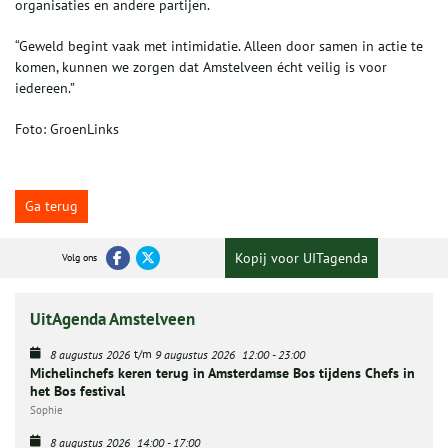
organisaties en andere partijen.
“Geweld begint vaak met intimidatie. Alleen door samen in actie te
komen, kunnen we zorgen dat Amstelveen écht veilig is voor
iedereen.”
Foto: GroenLinks
Ga terug
Kopij voor UITagenda
Volg ons
UitAgenda Amstelveen
t/m
8 augustus 2026
9 augustus 2026
12:00
-
23:00
Michelinchefs keren terug in Amsterdamse Bos tijdens Chefs in
het Bos festival
Sophie
8 augustus 2026
14:00
-
17:00