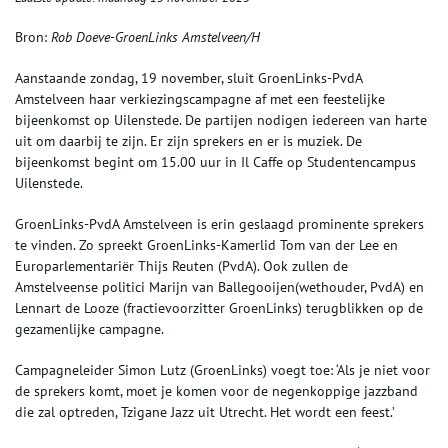
Bron:
Rob Doeve-GroenLinks Amstelveen/H
Aanstaande zondag, 19 november, sluit GroenLinks-PvdA
Amstelveen haar verkiezingscampagne af met een feestelijke
bijeenkomst op Uilenstede. De partijen nodigen iedereen van harte
uit om daarbij te zijn. Er zijn sprekers en er is muziek. De
bijeenkomst begint om 15.00 uur in Il Caffe op Studentencampus
Uilenstede.
GroenLinks-PvdA Amstelveen is erin geslaagd prominente sprekers
te vinden. Zo spreekt GroenLinks-Kamerlid Tom van der Lee en
Europarlementariër Thijs Reuten (PvdA). Ook zullen de
Amstelveense politici Marijn van Ballegooijen(wethouder, PvdA) en
Lennart de Looze (fractievoorzitter GroenLinks) terugblikken op de
gezamenlijke campagne.
Campagneleider Simon Lutz (GroenLinks) voegt toe: ‘Als je niet voor
de sprekers komt, moet je komen voor de negenkoppige jazzband
die zal optreden, Tzigane Jazz uit Utrecht. Het wordt een feest.’