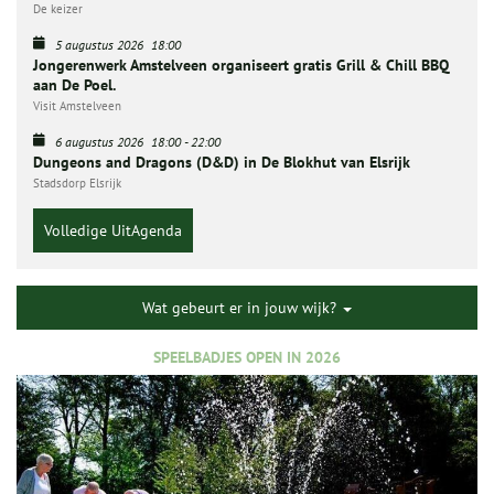
De keizer
5 augustus 2026
18:00
Jongerenwerk Amstelveen organiseert gratis Grill & Chill BBQ
aan De Poel.
Visit Amstelveen
6 augustus 2026
18:00
-
22:00
Dungeons and Dragons (D&D) in De Blokhut van Elsrijk
Stadsdorp Elsrijk
Volledige UitAgenda
Wat gebeurt er in jouw wijk?
SPEELBADJES OPEN IN 2026