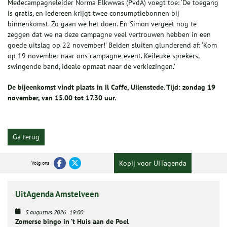
Medecampagneleider Norma Elkwwas (PvdA) voegt toe: ‘De toegang
is gratis, en iedereen krijgt twee consumptiebonnen bij
binnenkomst. Zo gaan we het doen. En Simon vergeet nog te
zeggen dat we na deze campagne veel vertrouwen hebben in een
goede uitslag op 22 november!’ Beiden sluiten glunderend af: ‘Kom
op 19 november naar ons campagne-event. Keileuke sprekers,
swingende band, ideale opmaat naar de verkiezingen.’
De bijeenkomst vindt plaats in Il Caffe, Uilenstede. Tijd: zondag 19
november, van 15.00 tot 17.30 uur.
Ga terug
Kopij voor UITagenda
Volg ons
UitAgenda Amstelveen
5 augustus 2026
19:00
Zomerse bingo in ’t Huis aan de Poel