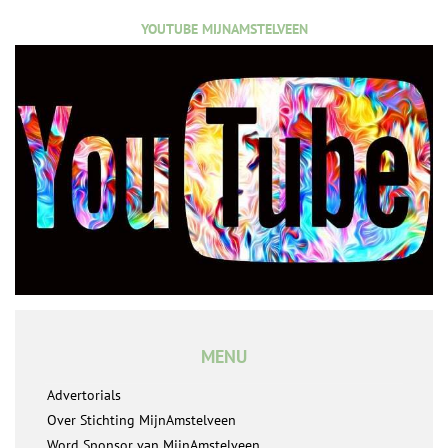
YOUTUBE MIJNAMSTELVEEN
MENU
Advertorials
Over Stichting MijnAmstelveen
Word Sponsor van MijnAmstelveen