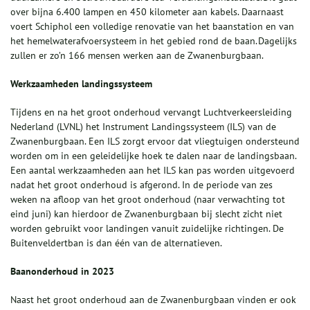
over bijna 6.400 lampen en 450 kilometer aan kabels. Daarnaast
voert Schiphol een volledige renovatie van het baanstation en van
het hemelwaterafvoersysteem in het gebied rond de baan. Dagelijks
zullen er zo’n 166 mensen werken aan de Zwanenburgbaan.
Werkzaamheden landingssysteem
Tijdens en na het groot onderhoud vervangt Luchtverkeersleiding
Nederland (LVNL) het Instrument Landingssysteem (ILS) van de
Zwanenburgbaan. Een ILS zorgt ervoor dat vliegtuigen ondersteund
worden om in een geleidelijke hoek te dalen naar de landingsbaan.
Een aantal werkzaamheden aan het ILS kan pas worden uitgevoerd
nadat het groot onderhoud is afgerond. In de periode van zes
weken na afloop van het groot onderhoud (naar verwachting tot
eind juni) kan hierdoor de Zwanenburgbaan bij slecht zicht niet
worden gebruikt voor landingen vanuit zuidelijke richtingen. De
Buitenveldertban is dan één van de alternatieven.
Baanonderhoud in 2023
Naast het groot onderhoud aan de Zwanenburgbaan vinden er ook