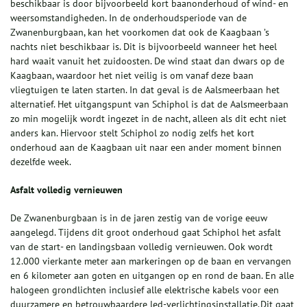
beschikbaar is door bijvoorbeeld kort baanonderhoud of wind- en
weersomstandigheden. In de onderhoudsperiode van de
Zwanenburgbaan, kan het voorkomen dat ook de Kaagbaan ’s
nachts niet beschikbaar is. Dit is bijvoorbeeld wanneer het heel
hard waait vanuit het zuidoosten. De wind staat dan dwars op de
Kaagbaan, waardoor het niet veilig is om vanaf deze baan
vliegtuigen te laten starten. In dat geval is de Aalsmeerbaan het
alternatief. Het uitgangspunt van Schiphol is dat de Aalsmeerbaan
zo min mogelijk wordt ingezet in de nacht, alleen als dit echt niet
anders kan. Hiervoor stelt Schiphol zo nodig zelfs het kort
onderhoud aan de Kaagbaan uit naar een ander moment binnen
dezelfde week.
Asfalt volledig vernieuwen
De Zwanenburgbaan is in de jaren zestig van de vorige eeuw
aangelegd. Tijdens dit groot onderhoud gaat Schiphol het asfalt
van de start- en landingsbaan volledig vernieuwen. Ook wordt
12.000 vierkante meter aan markeringen op de baan en vervangen
en 6 kilometer aan goten en uitgangen op en rond de baan. En alle
halogeen grondlichten inclusief alle elektrische kabels voor een
duurzamere en betrouwbaardere led-verlichtingsinstallatie. Dit gaat