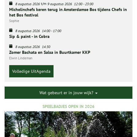
t/m
8 augustus 2026
9 augustus 2026
12:00
-
23:00
Michelinchefs keren terug in Amsterdamse Bos tijdens Chefs in
het Bos festival
Sophie
8 augustus 2026
14:00
-
17:00
Sip & paint - in Cobra
8 augustus 2026
14:30
Zomer Bachata en Salsa in Buurtkamer KKP
Elwin Lindeman
Volledige UitAgenda
Wat gebeurt er in jouw wijk?
SPEELBADJES OPEN IN 2026