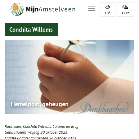
Toggle navigation
18°
Files
Conchita Willems
Hemelpost, geheugen
Rubrieken:
Conchita Willems
,
Column en Blog
Gepubliceerd:
vrijdag 20 oktober 2023
Laatste update:
donderdag 26 oktober 2023