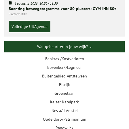
6 augustus 2026
10:30
-
11:30
Buenting beweegprogramma voor 80-plussers: GYM-INN 80+
Platform KKP
Volledige UitAgenda
Wat gebeurt er in jouw wijk?
Bankras /Kostverloren
Bovenkerk/Legmeer
Buitengebied Amstelveen
Elsrijk
Groenelaan
Keizer Karelpark
Nes a/d Amstel
Oude dorp/Patrimonium
Randwijck