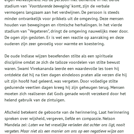
stadium van
‘Voortdurende beweging’
komt, zijn de verbale
vermogens langzaam aan het verdwijnen. De persoon is steeds
minder ontvankelijk voor prikkels uit de omgeving. Deze mensen
houden van bewegingen en ritmische herhalingen. In het vierde
stadium van “Vegeteren”, dringt de omgeving nauwelijks meer door.
De ogen zijn gesloten. Er is wel een reactie op aanraking en deze
ouderen zijn zeer gevoelig voor warmte en koestering.
De oude Indiase wijzen beoefenden stilte als een spirituele
discipline omdat ze zich de talloze voordelen van stilte bewust
waren. Swami Vivekananda leerde een waardevolle les toen hij
ontdekte dat hij na tien dagen eindeloos praten alle verzen die hij
uit zijn hoofd had geleerd, was vergeten. Door volledige stilte
gedurende veertien dagen kreeg hij zijn geheugen terug. Mensen
moeten zich realiseren dat Gods genade wordt verzekerd door het
helend gebruik van de zintuigen.
Afscheid betekent de geboorte van de herinnering. Laat herinnering
spreken over wijsheid, vergeven, liefde en compassie. Nelson
Mandela zei:
Laten we het vreselijke verleden dat achter ons ligt, nooit
vergeten. Maar niet als een manier om ons op een negatieve wijze aan