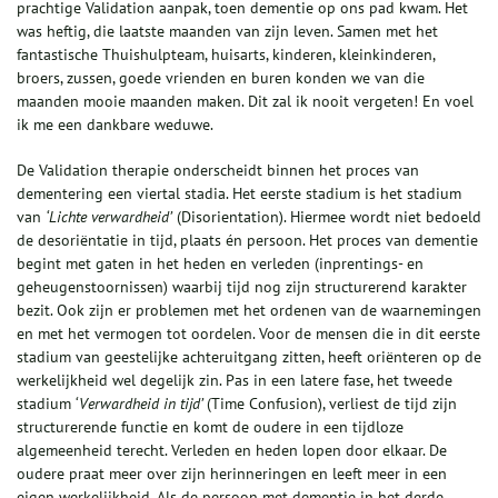
prachtige Validation aanpak, toen dementie op ons pad kwam. Het
was heftig, die laatste maanden van zijn leven. Samen met het
fantastische Thuishulpteam, huisarts, kinderen, kleinkinderen,
broers, zussen, goede vrienden en buren konden we van die
maanden mooie maanden maken. Dit zal ik nooit vergeten! En voel
ik me een dankbare weduwe.
De Validation therapie onderscheidt binnen het proces van
dementering een viertal stadia. Het eerste stadium is het stadium
van
‘Lichte verwardheid’
(Disorientation). Hiermee wordt niet bedoeld
de desoriëntatie in tijd, plaats én persoon. Het proces van dementie
begint met gaten in het heden en verleden (inprentings- en
geheugenstoornissen) waarbij tijd nog zijn structurerend karakter
bezit. Ook zijn er problemen met het ordenen van de waarnemingen
en met het vermogen tot oordelen. Voor de mensen die in dit eerste
stadium van geestelijke achteruitgang zitten, heeft oriënteren op de
werkelijkheid wel degelijk zin. Pas in een latere fase, het tweede
stadium
‘Verwardheid in tijd’
(Time Confusion), verliest de tijd zijn
structurerende functie en komt de oudere in een tijdloze
algemeenheid terecht. Verleden en heden lopen door elkaar. De
oudere praat meer over zijn herinneringen en leeft meer in een
eigen werkelijkheid. Als de persoon met dementie in het derde