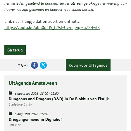
het verleden geketend te houden; eerder als een gelukkige herinnering aan
hoever we zijn gekomen en hoeveel we hebben bereikt.
Link naar filmpje dat ontroert en onthult:
https://youtu.be/ubu0d4IV_tc?si=Uv-mpAqMuZE-FvjR
Ga terug
Kopij voor UITagenda
Volg ons
UitAgenda Amstelveen
6 augustus 2026
18:00
-
22:00
Dungeons and Dragons (D&D) in De Blokhut van Elsrijk
Stadsdorp Elsrijk
6 augustus 2026
16:30
Driegangenmenu in Dignahof
Participe