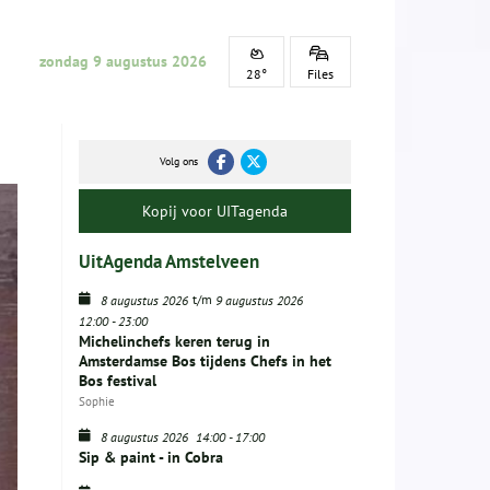
zondag 9 augustus 2026
28°
Files
Volg ons
Kopij voor UITagenda
UitAgenda Amstelveen
t/m
8 augustus 2026
9 augustus 2026
12:00
-
23:00
Michelinchefs keren terug in
Amsterdamse Bos tijdens Chefs in het
Bos festival
Sophie
8 augustus 2026
14:00
-
17:00
Sip & paint - in Cobra