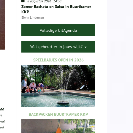
8 augustus 2026
14:30
Zomer Bachata en Salsa in Buurtkamer
KKP
Elwin Lindeman
Volledige UitAgenda
Wat gebeurt er in jouw wijk?
SPEELBADJES OPEN IN 2026
rde
BACKPACKEN BUURTKAMER KKP
om
met
pot