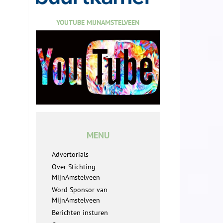
YOUTUBE MIJNAMSTELVEEN
MENU
Advertorials
Over Stichting
MijnAmstelveen
Word Sponsor van
MijnAmstelveen
Berichten insturen