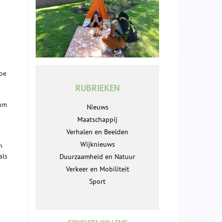
oe
RUBRIEKEN
rum
Nieuws
Maatschappij
Verhalen en Beelden
Wijknieuws
n
als
Duurzaamheid en Natuur
Verkeer en Mobiliteit
Sport