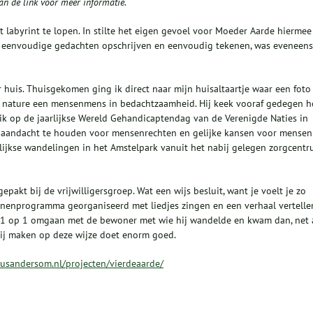
an de link voor meer informatie.
et labyrint te lopen. In stilte het eigen gevoel voor Moeder Aarde hiermee
ma eenvoudige gedachten opschrijven en eenvoudig tekenen, was eveneens
 huis. Thuisgekomen ging ik direct naar mijn huisaltaartje waar een foto
n nature een mensenmens in bedachtzaamheid. Hij keek vooraf gedegen h
ik op de jaarlijkse Wereld Gehandicaptendag van de Verenigde Naties in
nd aandacht te houden voor mensenrechten en gelijke kansen voor mensen
lijkse wandelingen in het Amstelpark vanuit het nabij gelegen zorgcent
pakt bij de vrijwilligersgroep. Wat een wijs besluit, want je voelt je zo
binnenprogramma georganiseerd met liedjes zingen en een verhaal vertelle
t 1 op 1 omgaan met de bewoner met wie hij wandelde en kwam dan, net 
blij maken op deze wijze doet enorm goed.
rcusandersom.nl/projecten/vierdeaarde/