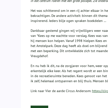
in dat centrum roeren met een grote pollepel. Zie ondera
Het was schitterend om in een rij achter elkaar in h
bekrachtigen. De andere activiteit: binnen dit the
inspirerend. Ieders blije ogen spraken boekdelen …
Dankbaar gestemd gingen wij vrijwilligers weer naar
van *Kees op me wachtte voor verslag. Kees was va
hij mensen kon helpen. Vanaf 1998 hielpen Kees en 
het Amstelpark. Deze dag heeft als doel om blijve
met een beperking. Dit ontwikkelde zich tot maande
Vreugdehof.
En nu heb ik dit, na de zorgjaren voor hem, weer opge
erkentelijk elke keer. Als het regent wordt er een 
in de recreatieruimte beneden. Kees genoot van he
ik zelf, helemaal ontspannen en blij thuis. Mensen 
Link naar Vier de aarde Circus Andersom:
https://ci