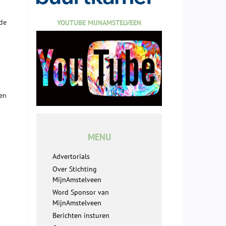
 de
YOUTUBE MIJNAMSTELVEEN
en
MENU
Advertorials
Over Stichting
MijnAmstelveen
Word Sponsor van
MijnAmstelveen
Berichten insturen