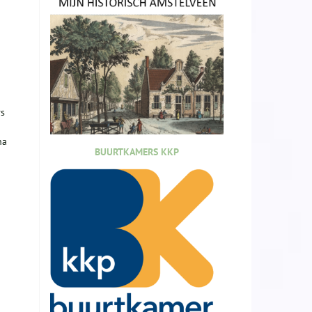
rs
n
na
BUURTKAMERS KKP