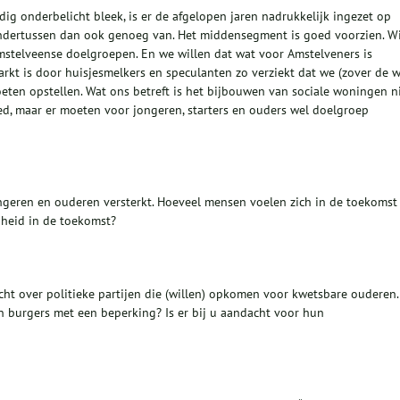
g onderbelicht bleek, is er de afgelopen jaren nadrukkelijk ingezet op
ondertussen dan ook genoeg van. Het middensegment is goed voorzien. Wi
mstelveense doelgroepen. En we willen dat wat voor Amstelveners is
rkt is door huisjesmelkers en speculanten zo verziekt dat we (zover de 
eten opstellen. Wat ons betreft is het bijbouwen van sociale woningen n
ed, maar er moeten voor jongeren, starters en ouders wel doelgroep
eren en ouderen versterkt. Hoeveel mensen voelen zich in de toekomst
heid in de toekomst?
icht over politieke partijen die (willen) opkomen voor kwetsbare ouderen.
n burgers met een beperking? Is er bij u aandacht voor hun