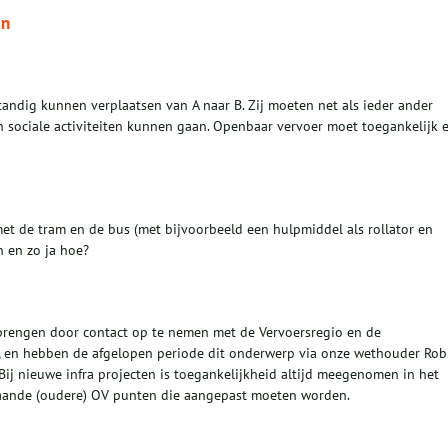
en
andig kunnen verplaatsen van A naar B. Zij moeten net als ieder ander
n sociale activiteiten kunnen gaan. Openbaar vervoer moet toegankelijk 
met de tram en de bus (met bijvoorbeeld een hulpmiddel als rollator en
n en zo ja hoe?
in brengen door contact op te nemen met de Vervoersregio en de
k, en hebben de afgelopen periode dit onderwerp via onze wethouder Rob
Bij nieuwe infra projecten is toegankelijkheid altijd meegenomen in het
taande (oudere) OV punten die aangepast moeten worden.