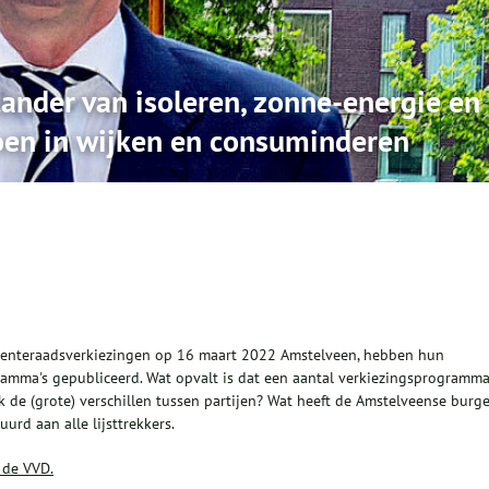
ander van isoleren, zonne-energie en
oen in wijken en consuminderen
meenteraadsverkiezingen op 16 maart 2022 Amstelveen, hebben hun
ramma's gepubliceerd. Wat opvalt is dat een aantal verkiezingsprogramma
ijk de (grote) verschillen tussen partijen? Wat heeft de Amstelveense burge
rd aan alle lijsttrekkers.
 de VVD.