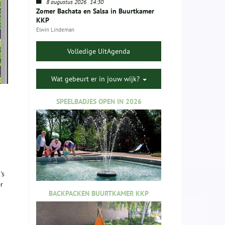
8 augustus 2026
14:30
Zomer Bachata en Salsa in Buurtkamer
KKP
Elwin Lindeman
Volledige UitAgenda
Wat gebeurt er in jouw wijk?
SPEELBADJES OPEN IN 2026
's
r
BACKPACKEN BUURTKAMER KKP