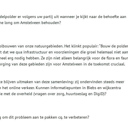
elpolder er volgens uw partij uit wanneer je kijkt naar de behoefte aan
ene long om Amstelveen behouden?
 volbouwen van onze natuurgebieden. Het klinkt populair: “Bouw de polde
it dat we qua infrastructuur en voorzieningen die groei helemaal niet aa
l erg nodig hebben. Ze zijn niet alleen belangrijk voor de flora en fau
orging van deze gebieden zijn voor Amstelveen in de toekomst cruciaal.
 te blijven uitmaken van deze samenleving: zij ondervinden steeds meer
n het online verkeer. Kunnen informatiepunten in Biebs en wijkcentra
 met de overheid (vragen over zorg, huurtoeslag en DigiD)?
g om dit probleem aan te pakken cq. te verbeteren?