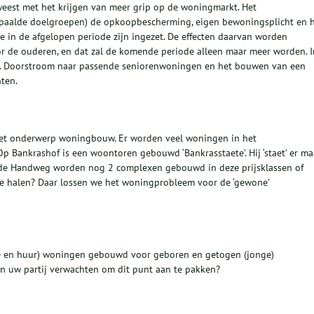
eweest met het krijgen van meer grip op de woningmarkt. Het
paalde doelgroepen) de opkoopbescherming, eigen bewoningsplicht en 
ie in de afgelopen periode zijn ingezet. De effecten daarvan worden
oor de ouderen, en dat zal de komende periode alleen maar meer worden. I
aan. Doorstroom naar passende seniorenwoningen en het bouwen van een
ten.
het onderwerp woningbouw. Er worden veel woningen in het
 Bankrashof is een woontoren gebouwd ‘Bankrasstaete’. Hij ‘staet’ er ma
s de Handweg worden nog 2 complexen gebouwd in deze prijsklassen of
e halen? Daar lossen we het woningprobleem voor de ‘gewone’
p- en huur) woningen gebouwd voor geboren en getogen (jonge)
 uw partij verwachten om dit punt aan te pakken?