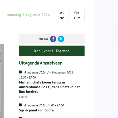
zaterdag 8 augustus 2026
28°
Files
Volg ons
Kopij voor UITagenda
UitAgenda Amstelveen
t/m
8 augustus 2026
9 augustus 2026
12:00
-
23:00
Michelinchefs keren terug in
Amsterdamse Bos tijdens Chefs in het
Bos festival
Sophie
8 augustus 2026
14:00
-
17:00
Sip & paint - in Cobra