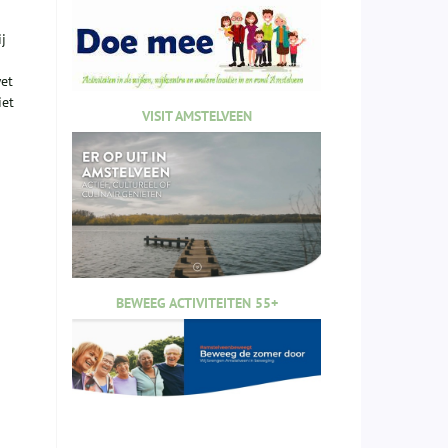
j
wet
iet
VISIT AMSTELVEEN
BEWEEG ACTIVITEITEN 55+