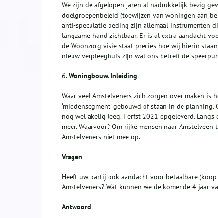
We zijn de afgelopen jaren al nadrukkelijk bezig g
doelgroepenbeleid (toewijzen van woningen aan be
anti-speculatie beding zijn allemaal instrumenten d
langzamerhand zichtbaar. Er is al extra aandacht v
de Woonzorg visie staat precies hoe wij hierin st
nieuw verpleeghuis zijn wat ons betreft de speerpun
6.
Woningbouw. Inleiding
Waar veel Amstelveners zich zorgen over maken is 
‘middensegment’ gebouwd of staan in de planning. Op
nog wel akelig leeg. Herfst 2021 opgeleverd. Lang
meer. Waarvoor? Om rijke mensen naar Amstelveen t
Amstelveners niet mee op.
Vragen
Heeft uw partij ook aandacht voor betaalbare (koo
Amstelveners? Wat kunnen we de komende 4 jaar van
Antwoord