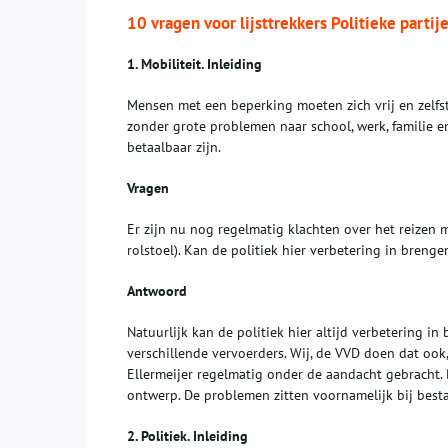
10 vragen voor lijsttrekkers Politieke partij
1.
Mobiliteit. Inleiding
Mensen met een beperking moeten zich vrij en zelfst
zonder grote problemen naar school, werk, familie e
betaalbaar zijn.
Vragen
Er zijn nu nog regelmatig klachten over het reizen 
rolstoel). Kan de politiek hier verbetering in brenge
Antwoord
Natuurlijk kan de politiek hier altijd verbetering 
verschillende vervoerders. Wij, de VVD doen dat oo
Ellermeijer regelmatig onder de aandacht gebracht. 
ontwerp. De problemen zitten voornamelijk bij bes
2.
Politiek. Inleiding