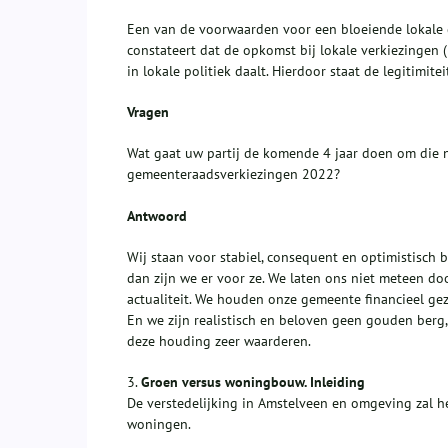
Een van de voorwaarden voor een bloeiende lokale de
constateert dat de opkomst bij lokale verkiezingen 
in lokale politiek daalt. Hierdoor staat de legitimi
Vragen
Wat gaat uw partij de komende 4 jaar doen om die ne
gemeenteraadsverkiezingen 2022?
Antwoord
Wij staan voor stabiel, consequent en optimistisch
dan zijn we er voor ze. We laten ons niet meteen d
actualiteit. We houden onze gemeente financieel ge
En we zijn realistisch en beloven geen gouden ber
deze houding zeer waarderen.
3.
Groen versus woningbouw. Inleiding
De verstedelijking in Amstelveen en omgeving zal 
woningen.