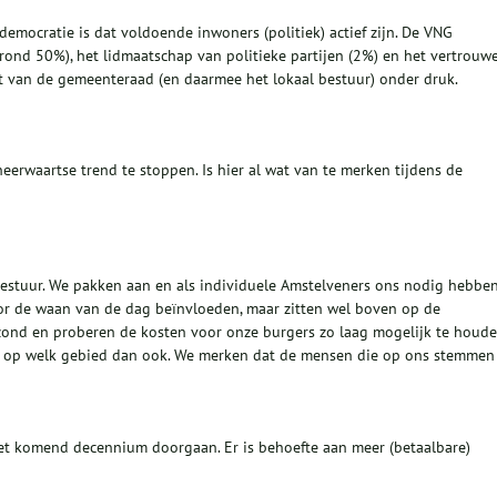
mocratie is dat voldoende inwoners (politiek) actief zijn. De VNG
(rond 50%), het lidmaatschap van politieke partijen (2%) en het vertrouw
teit van de gemeenteraad (en daarmee het lokaal bestuur) onder druk.
erwaartse trend te stoppen. Is hier al wat van te merken tijdens de
 bestuur. We pakken aan en als individuele Amstelveners ons nodig hebbe
oor de waan van de dag beïnvloeden, maar zitten wel boven op de
zond en proberen de kosten voor onze burgers zo laag mogelijk te houde
g, op welk gebied dan ook. We merken dat de mensen die op ons stemmen
het komend decennium doorgaan. Er is behoefte aan meer (betaalbare)