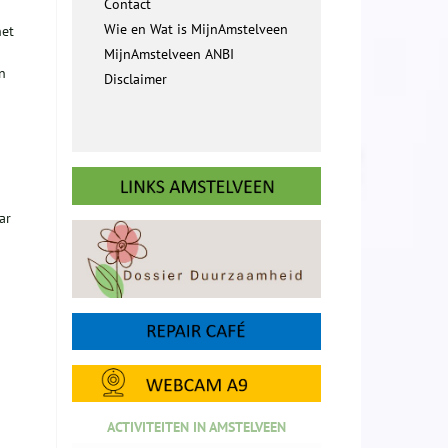
Contact
Wie en Wat is MijnAmstelveen
het
MijnAmstelveen ANBI
n
Disclaimer
ar
ACTIVITEITEN IN AMSTELVEEN