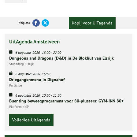
Kopij voor UITagenda
Volg ons
UitAgenda Amstelveen
6 augustus 2026
18:00
-
22:00
Dungeons and Dragons (D&D) in De Blokhut van Elsrijk
Stadsdorp Elsrijk
6 augustus 2026
16:30
Driegangenmenu in Dignahof
Participe
6 augustus 2026
10:30
-
11:30
Buenting beweegprogramma voor 80-plussers: GYM-INN 80+
Platform KKP
Volledige UitAgenda