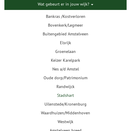
Wat gebeurt er in jouw wijk?
Bankras /Kostverloren
Bovenkerk/Legmeer
Buitengebied Amstelveen
Elsrijk
Groenelaan
Keizer Karelpark
Nes a/d Amstel
Oude dorp/Patrimonium
Randwijck
Stadshart
Uilenstede/Kronenburg
Waardhuizen/Middenhoven
Westwijk
Amstelveen breed