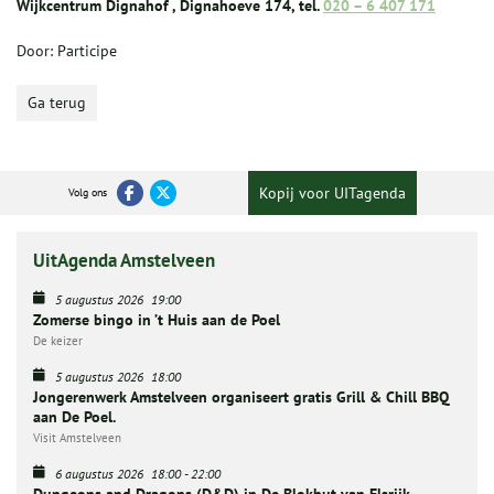
Wijkcentrum Dignahof , Dignahoeve 174, tel.
020 – 6 407 171
Door: Participe
Ga terug
Kopij voor UITagenda
Volg ons
UitAgenda Amstelveen
5 augustus 2026
19:00
Zomerse bingo in ’t Huis aan de Poel
De keizer
5 augustus 2026
18:00
Jongerenwerk Amstelveen organiseert gratis Grill & Chill BBQ
aan De Poel.
Visit Amstelveen
6 augustus 2026
18:00
-
22:00