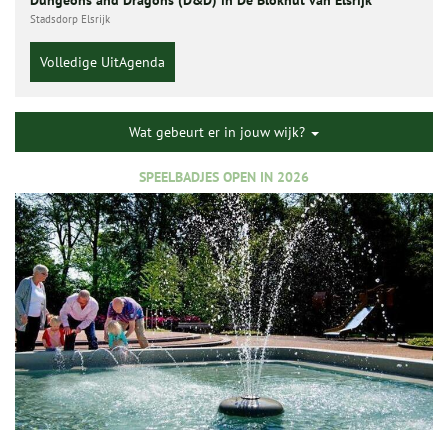
Dungeons and Dragons (D&D) in De Blokhut van Elsrijk
Stadsdorp Elsrijk
Volledige UitAgenda
Wat gebeurt er in jouw wijk?
SPEELBADJES OPEN IN 2026