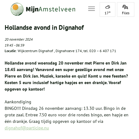
Toggle navigation
17°
Files
Hollandse avond in Dignahof
20 november 2024
19:45
-
06:59
Locatie
: Wijkcentrum Dignahof , Dignahoeve 174, tel. 020 – 6 407 171
Hollandse avond woensdag 20 november met Pierre en Dirk Jan
18.45 aanvang! Vanavond een super gezellige avond met onze
Pierre en Dirk Jan. Muziek, karaoke en quiz! Komt u mee feesten?
Kosten 5 euro inclusief hartige hapjes en een drankje. Vooraf
opgeven op kantoor!
Aankondiging
BINGO!!! Dinsdag 26 november aanvang: 13.30 uur. Bingo in de
grote zaal. Entree 7.50 euro voor drie rondes bingo, een hapje en
één drankje. Graag tijdig opgeven op kantoor of via
dignahof@participe.nu