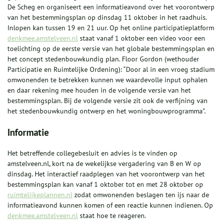
De Scheg en organiseert een informatieavond over het voorontwerp
van het bestemmingsplan op dinsdag 11 oktober in het raadhuis.
Inlopen kan tussen 19 en 21 uur. Op het online participatieplatform
denkmee.amstelveen.nl
staat vanaf 1 oktober een video voor een
toelichting op de eerste versie van het globale bestemmingsplan en
het concept stedenbouwkundig plan. Floor Gordon (wethouder
Participatie en Ruimtelijke Ordening): “Door al in een vroeg stadium
omwonenden te betrekken kunnen we waardevolle input ophalen
en daar rekening mee houden in de volgende versie van het
bestemmingsplan. Bij de volgende versie zit ook de verfijning van
het stedenbouwkundig ontwerp en het woningbouwprogramma”.
Informatie
Het betreffende collegebesluit en advies is te vinden op
amstelveen.nl, kort na de wekelijkse vergadering van B en W op
dinsdag. Het interactief raadplegen van het voorontwerp van het
bestemmingsplan kan vanaf 1 oktober tot en met 28 oktober op
ruimtelijkeplannen.nl
zodat omwonenden beslagen ten ijs naar de
informatieavond kunnen komen of een reactie kunnen indienen. Op
denkmee.amstelveen.nl
staat hoe te reageren.