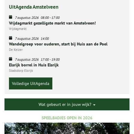
UitAgenda Amstelveen
7 augustus 2026
08:00
-
17:00
Vrijdagmarkt gezelligste markt van Amstelveen!
Vrijdagmarkt
7 augustus 2026
14:00
Wandelgroep voor ouderen, start bij Huis aan de Poel
De Keizer
7 augustus 2026
17:00
-
19:00
Elsrijk borrel in Huis Elsrijk
Stadsdorp Elsrijk
Volledige UitAgenda
Wat gebeurt er in jouw wijk?
SPEELBADJES OPEN IN 2026