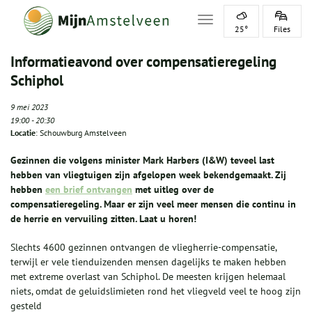
Toggle navigation
25°
Files
Informatieavond over compensatieregeling
Schiphol
9 mei 2023
19:00
-
20:30
Locatie
: Schouwburg Amstelveen
Gezinnen die volgens minister Mark Harbers (I&W) teveel last
hebben van vliegtuigen zijn afgelopen week bekendgemaakt. Zij
hebben
een brief ontvangen
met uitleg over de
compensatieregeling. Maar er zijn veel meer mensen die continu in
de herrie en vervuiling zitten. Laat u horen!
Slechts 4600 gezinnen ontvangen de vliegherrie-compensatie,
terwijl er vele tienduizenden mensen dagelijks te maken hebben
met extreme overlast van Schiphol. De meesten krijgen helemaal
niets, omdat de geluidslimieten rond het vliegveld veel te hoog zijn
gesteld