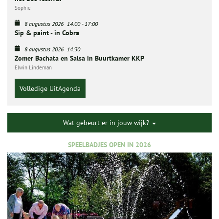
Sophie
8 augustus 2026
14:00
-
17:00
Sip & paint - in Cobra
8 augustus 2026
14:30
Zomer Bachata en Salsa in Buurtkamer KKP
Elwin Lindeman
Volledige UitAgenda
Wat gebeurt er in jouw wijk?
SPEELBADJES OPEN IN 2026