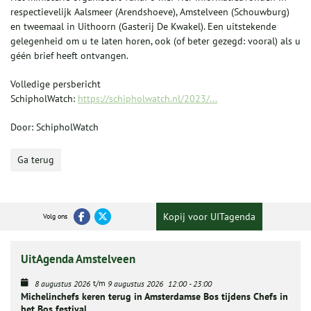
respectievelijk Aalsmeer (Arendshoeve), Amstelveen (Schouwburg)
en tweemaal in Uithoorn (Gasterij De Kwakel). Een uitstekende
gelegenheid om u te laten horen, ook (of beter gezegd: vooral) als u
géén brief heeft ontvangen.
Volledige persbericht
SchipholWatch:
https://schipholwatch.nl/2023/...
Door: SchipholWatch
Ga terug
Kopij voor UITagenda
Volg ons
UitAgenda Amstelveen
t/m
8 augustus 2026
9 augustus 2026
12:00
-
23:00
Michelinchefs keren terug in Amsterdamse Bos tijdens Chefs in
het Bos festival