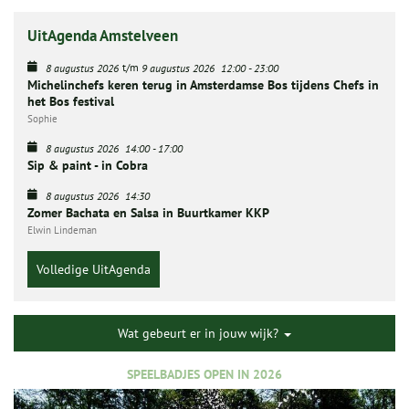
UitAgenda Amstelveen
t/m
8 augustus 2026
9 augustus 2026
12:00
-
23:00
Michelinchefs keren terug in Amsterdamse Bos tijdens Chefs in
het Bos festival
Sophie
8 augustus 2026
14:00
-
17:00
Sip & paint - in Cobra
8 augustus 2026
14:30
Zomer Bachata en Salsa in Buurtkamer KKP
Elwin Lindeman
Volledige UitAgenda
Wat gebeurt er in jouw wijk?
SPEELBADJES OPEN IN 2026