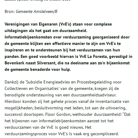
Bron:
Gemeente Amstelveen/B
Verenigingen van Eigenaren (VvE's) staan voor complexe
uitdagingen als het gaat om duurzaamheid.
Informatiebijeenkomsten over verduurzaming georganiseerd door
de gemeente blijken een effectieve manier te zijn om VvE's te
inspireren en te ondersteunen bij het verduurzamen van hun
panden. Een goed voorbeeld hiervan is VvE La Foresta, gevestigd in
Bovenkerk naast Silversant, die na deelname aan zo'n bijeenkomst
de gemeente benaderde voor hulp.
Dankzij de 'Subsidie Energieadvies en Procesbegeleiding voor
Collectieven en Organisaties' van de gemeente, kregen zij de
benodigde ondersteuning van een duurzaamheidsadviseur.
Hierdoor konden zij het gehele proces vanaf de inventarisatie van
mogelijkheden, besluitvorming met leden, tot aan de uitvoering,
succesvol doorlopen. Floor Gordon, wethouder duurzaamheid: “Dat
het bijwonen van informatiebijeenkomsten aanzet tot het
verduurzamen van de VvE is goed nieuws. Het
verduurzamingsproces voor VvE’s is vaak erg gecompliceerd.