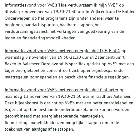
Informatieavond voor VvE's 'Hoe verduurzaam ik mijn VvE?'
op
dinsdag 7 november van 19.30-21.30 uur in Wijkcentrum De Bolder.
Onderwerpen op het programma zijn onder andere: waar te
beginnen, aandachtspunten, haalbare stappen, het
verduurzamingstraject, het verkrijgen van goedkeuring van de
leden en financieringsmogelijkheden.
Informatieavond voor VvE's met een energielabel D, E, F of G
op
woensdag 8 november van 19.30-21.30 uur in Zalencentrum 't
Baken in Aalsmeer. Deze avond is specifiek gericht op VvE's met een
lager energielabel en concentreert zich op energiebesparende
maatregelen, zonnepanelen en beschikbare financiële regelingen.
Informatieavond voor VvE's met een energielabel C of beter
op
maandag 13 november van 19.30-21.30 uur in raadhuis Aalsmeer.
Deze bijeenkomst is gericht op VvE's met een beter energielabel en
is gericht op hoe bestaande onderhoudsplannen kunnen worden
gecombineerd met energiebesparende maatregelen,
financieringsmogelijkheden, en mogelijke stappen om in de
toekomst van aardgas af te stappen.