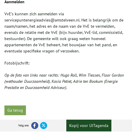
Aanmelden
VvE’s kunnen zich aanmelden via
servicepuntenergieadvies@amstelveen.nl. Het is belangrijk om de
naam/namen, het adres en de naam van de VvE te vermelden,
evenals de relatie met de VvE (bijv. huurder, VvE-lid, commissielid,
bestuurder). De gemeente wilt ook graag weten hoeveel
appartementen de VvE beheert, het bouwjaar van het pand, en
eventuele specifieke vragen of verzoeken.
Fotobijschrift:
Op de foto van links naar rechts: Hugo Roll, Wim Tiessen, Floor Gordon
(wethouder Duurzaamheid), Kasia Petiet, Adrie ten Bookum (Energie
Prestatie en Duurzaamheid Adviseur).
Ga terug
Kopij voor UITagenda
Volg ons