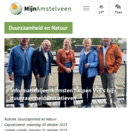
Toggle navigation
19°
Files
Duurzaamheid en Natuur
Informatiebijeenkomsten helpen VvE’s bij
duurzaamheidsinitiatieven
Rubriek:
Duurzaamheid en Natuur
Gepubliceerd:
maandag 30 oktober 2023
Laatste update:
dinsdag 31 oktober 2023